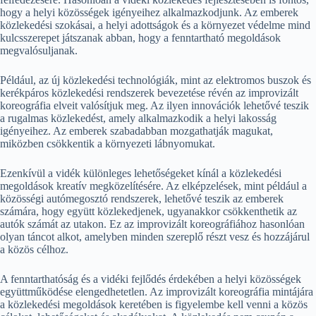
hogy a helyi közösségek igényeihez alkalmazkodjunk. Az emberek
közlekedési szokásai, a helyi adottságok és a környezet védelme mind
kulcsszerepet játszanak abban, hogy a fenntartható megoldások
megvalósuljanak.
Például, az új közlekedési technológiák, mint az elektromos buszok és
kerékpáros közlekedési rendszerek bevezetése révén az improvizált
koreográfia elveit valósítjuk meg. Az ilyen innovációk lehetővé teszik
a rugalmas közlekedést, amely alkalmazkodik a helyi lakosság
igényeihez. Az emberek szabadabban mozgathatják magukat,
miközben csökkentik a környezeti lábnyomukat.
Ezenkívül a vidék különleges lehetőségeket kínál a közlekedési
megoldások kreatív megközelítésére. Az elképzelések, mint például a
közösségi autómegosztó rendszerek, lehetővé teszik az emberek
számára, hogy együtt közlekedjenek, ugyanakkor csökkenthetik az
autók számát az utakon. Ez az improvizált koreográfiához hasonlóan
olyan táncot alkot, amelyben minden szereplő részt vesz és hozzájárul
a közös célhoz.
A fenntarthatóság és a vidéki fejlődés érdekében a helyi közösségek
együttműködése elengedhetetlen. Az improvizált koreográfia mintájára
a közlekedési megoldások keretében is figyelembe kell venni a közös