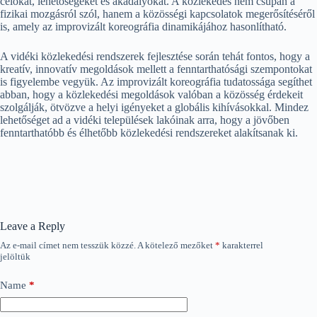
célokat, lehetőségeket és akadályokat. A közlekedés nem csupán a
fizikai mozgásról szól, hanem a közösségi kapcsolatok megerősítéséről
is, amely az improvizált koreográfia dinamikájához hasonlítható.
A vidéki közlekedési rendszerek fejlesztése során tehát fontos, hogy a
kreatív, innovatív megoldások mellett a fenntarthatósági szempontokat
is figyelembe vegyük. Az improvizált koreográfia tudatossága segíthet
abban, hogy a közlekedési megoldások valóban a közösség érdekeit
szolgálják, ötvözve a helyi igényeket a globális kihívásokkal. Mindez
lehetőséget ad a vidéki települések lakóinak arra, hogy a jövőben
fenntarthatóbb és élhetőbb közlekedési rendszereket alakítsanak ki.
Leave a Reply
Az e-mail címet nem tesszük közzé.
A kötelező mezőket
*
karakterrel
jelöltük
Name
*