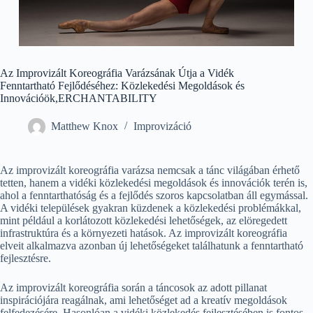
Az Improvizált Koreográfia Varázsának Útja a Vidék
Fenntartható Fejlődéséhez: Közlekedési Megoldások és
Innovációök,ERCHANTABILITY
Matthew Knox
Improvizáció
Az improvizált koreográfia varázsa nemcsak a tánc világában érhető
tetten, hanem a vidéki közlekedési megoldások és innovációk terén is,
ahol a fenntarthatóság és a fejlődés szoros kapcsolatban áll egymással.
A vidéki települések gyakran küzdenek a közlekedési problémákkal,
mint például a korlátozott közlekedési lehetőségek, az elöregedett
infrastruktúra és a környezeti hatások. Az improvizált koreográfia
elveit alkalmazva azonban új lehetőségeket találhatunk a fenntartható
fejlesztésre.
Az improvizált koreográfia során a táncosok az adott pillanat
inspirációjára reagálnak, ami lehetőséget ad a kreatív megoldások
felfedezésére. Hasonlóan a vidéki közlekedés fejlesztésében is fontos,