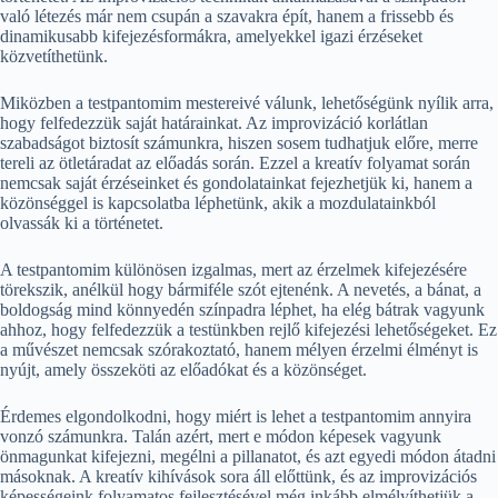
való létezés már nem csupán a szavakra épít, hanem a frissebb és
dinamikusabb kifejezésformákra, amelyekkel igazi érzéseket
közvetíthetünk.
Miközben a testpantomim mestereivé válunk, lehetőségünk nyílik arra,
hogy felfedezzük saját határainkat. Az improvizáció korlátlan
szabadságot biztosít számunkra, hiszen sosem tudhatjuk előre, merre
tereli az ötletáradat az előadás során. Ezzel a kreatív folyamat során
nemcsak saját érzéseinket és gondolatainkat fejezhetjük ki, hanem a
közönséggel is kapcsolatba léphetünk, akik a mozdulatainkból
olvassák ki a történetet.
A testpantomim különösen izgalmas, mert az érzelmek kifejezésére
törekszik, anélkül hogy bármiféle szót ejtenénk. A nevetés, a bánat, a
boldogság mind könnyedén színpadra léphet, ha elég bátrak vagyunk
ahhoz, hogy felfedezzük a testünkben rejlő kifejezési lehetőségeket. Ez
a művészet nemcsak szórakoztató, hanem mélyen érzelmi élményt is
nyújt, amely összeköti az előadókat és a közönséget.
Érdemes elgondolkodni, hogy miért is lehet a testpantomim annyira
vonzó számunkra. Talán azért, mert e módon képesek vagyunk
önmagunkat kifejezni, megélni a pillanatot, és azt egyedi módon átadni
másoknak. A kreatív kihívások sora áll előttünk, és az improvizációs
képességeink folyamatos fejlesztésével még inkább elmélyíthetjük a