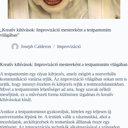
„Kreatív kihívások: Improvizáció mestereként a testpantomim
világában”
Joseph Calderon
Improvizáció
Kreatív kihívások: Improvizáció mestereként a testpantomim világában
A testpantomim egy olyan kifejezés, amely mögött a nonverbális
kommunikáció varázsa rejlik. Az improvizáció világában sokan nem is
sejtik, hogy mennyi érzelem és kifejezés rejlik a testmozdulatainkban.
Mivel a testpantomim lehetőséget ad arra, hogy szavak nélkül
meséljünk, ez a művészeti forma különösen izgalmas és kreatív
kihívásokat kínál.
Amikor a testpantomimot gyakoroljuk, hirtelen egy teljesen új
univerzumba lépünk be. A testünk válik a vásznunkká, ahol a
mozdulatok, arckifejezések és testtartások állítanak össze egy
történetet. Az improvizációs technikák alkalmazásával a színpadon