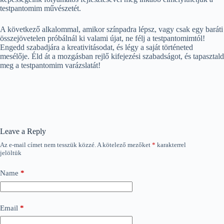
testpantomim művészetét.
A következő alkalommal, amikor színpadra lépsz, vagy csak egy baráti
összejövetelen próbálnál ki valami újat, ne félj a testpantomimtól!
Engedd szabadjára a kreativitásodat, és légy a saját történeted
mesélője. Éld át a mozgásban rejlő kifejezési szabadságot, és tapasztald
meg a testpantomim varázslatát!
Leave a Reply
Az e-mail címet nem tesszük közzé.
A kötelező mezőket
*
karakterrel
jelöltük
Name
*
Email
*