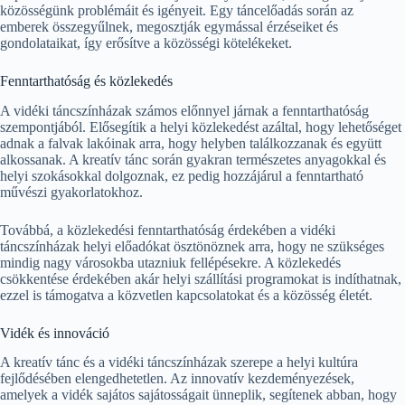
közösségünk problémáit és igényeit. Egy táncelőadás során az
emberek összegyűlnek, megosztják egymással érzéseiket és
gondolataikat, így erősítve a közösségi kötelékeket.
Fenntarthatóság és közlekedés
A vidéki táncszínházak számos előnnyel járnak a fenntarthatóság
szempontjából. Elősegítik a helyi közlekedést azáltal, hogy lehetőséget
adnak a falvak lakóinak arra, hogy helyben találkozzanak és együtt
alkossanak. A kreatív tánc során gyakran természetes anyagokkal és
helyi szokásokkal dolgoznak, ez pedig hozzájárul a fenntartható
művészi gyakorlatokhoz.
Továbbá, a közlekedési fenntarthatóság érdekében a vidéki
táncszínházak helyi előadókat ösztönöznek arra, hogy ne szükséges
mindig nagy városokba utazniuk fellépésekre. A közlekedés
csökkentése érdekében akár helyi szállítási programokat is indíthatnak,
ezzel is támogatva a közvetlen kapcsolatokat és a közösség életét.
Vidék és innováció
A kreatív tánc és a vidéki táncszínházak szerepe a helyi kultúra
fejlődésében elengedhetetlen. Az innovatív kezdeményezések,
amelyek a vidék sajátos sajátosságait ünneplik, segítenek abban, hogy