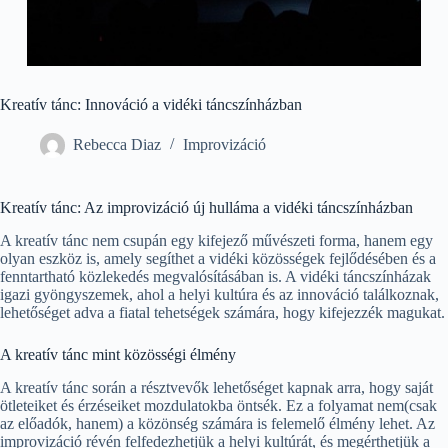
Kreatív tánc: Innováció a vidéki táncszínházban
Rebecca Diaz
Improvizáció
Kreatív tánc: Az improvizáció új hulláma a vidéki táncszínházban
A kreatív tánc nem csupán egy kifejező művészeti forma, hanem egy
olyan eszköz is, amely segíthet a vidéki közösségek fejlődésében és a
fenntartható közlekedés megvalósításában is. A vidéki táncszínházak
igazi gyöngyszemek, ahol a helyi kultúra és az innováció találkoznak,
lehetőséget adva a fiatal tehetségek számára, hogy kifejezzék magukat.
A kreatív tánc mint közösségi élmény
A kreatív tánc során a résztvevők lehetőséget kapnak arra, hogy saját
ötleteiket és érzéseiket mozdulatokba öntsék. Ez a folyamat nem(csak
az előadók, hanem) a közönség számára is felemelő élmény lehet. Az
improvizáció révén felfedezhetjük a helyi kultúrát, és megérthetjük a