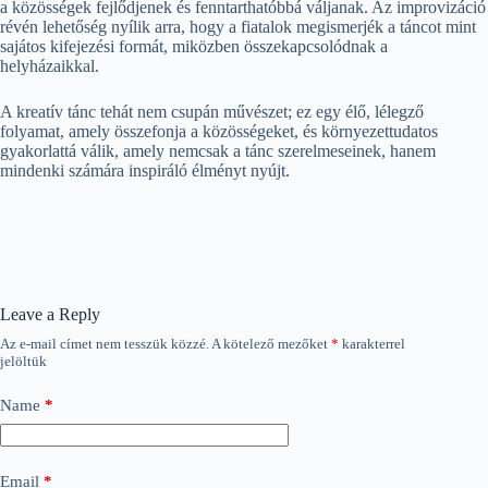
a közösségek fejlődjenek és fenntarthatóbbá váljanak. Az improvizáció
révén lehetőség nyílik arra, hogy a fiatalok megismerjék a táncot mint
sajátos kifejezési formát, miközben összekapcsolódnak a
helyházaikkal.
A kreatív tánc tehát nem csupán művészet; ez egy élő, lélegző
folyamat, amely összefonja a közösségeket, és környezettudatos
gyakorlattá válik, amely nemcsak a tánc szerelmeseinek, hanem
mindenki számára inspiráló élményt nyújt.
Leave a Reply
Az e-mail címet nem tesszük közzé.
A kötelező mezőket
*
karakterrel
jelöltük
Name
*
Email
*