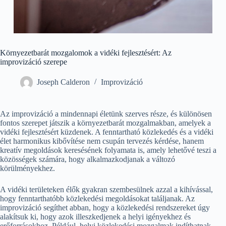
Környezetbarát mozgalomok a vidéki fejlesztésért: Az
improvizáció szerepe
Joseph Calderon
Improvizáció
Az improvizáció a mindennapi életünk szerves része, és különösen
fontos szerepet játszik a környezetbarát mozgalmakban, amelyek a
vidéki fejlesztésért küzdenek. A fenntartható közlekedés és a vidéki
élet harmonikus kibővítése nem csupán tervezés kérdése, hanem
kreatív megoldások keresésének folyamata is, amely lehetővé teszi a
közösségek számára, hogy alkalmazkodjanak a változó
körülményekhez.
A vidéki területeken élők gyakran szembesülnek azzal a kihívással,
hogy fenntarthatóbb közlekedési megoldásokat találjanak. Az
improvizáció segíthet abban, hogy a közlekedési rendszereket úgy
alakítsuk ki, hogy azok illeszkedjenek a helyi igényekhez és
erőforrásokhoz. Például, helyi közlekedési mozgalmak indíthatnak