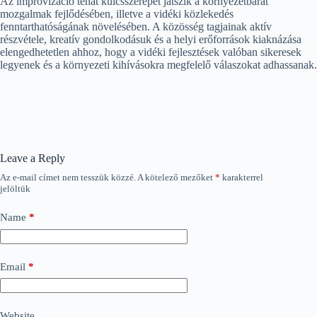
Az improvizáció tehát kulcsszerepet játszik a környezetbarát
mozgalmak fejlődésében, illetve a vidéki közlekedés
fenntarthatóságának növelésében. A közösség tagjainak aktív
részvétele, kreatív gondolkodásuk és a helyi erőforrások kiaknázása
elengedhetetlen ahhoz, hogy a vidéki fejlesztések valóban sikeresek
legyenek és a környezeti kihívásokra megfelelő válaszokat adhassanak.
Leave a Reply
Az e-mail címet nem tesszük közzé.
A kötelező mezőket
*
karakterrel
jelöltük
Name
*
Email
*
Website