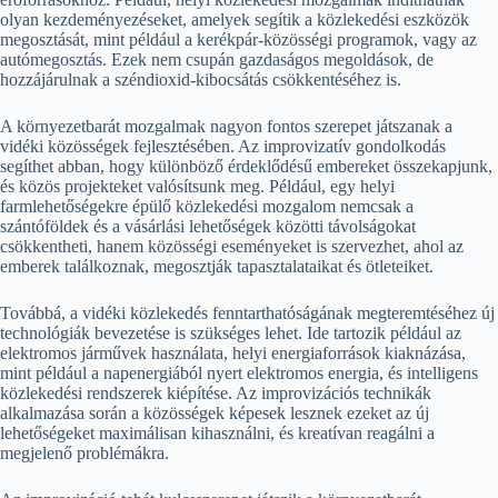
olyan kezdeményezéseket, amelyek segítik a közlekedési eszközök
megosztását, mint például a kerékpár-közösségi programok, vagy az
autómegosztás. Ezek nem csupán gazdaságos megoldások, de
hozzájárulnak a széndioxid-kibocsátás csökkentéséhez is.
A környezetbarát mozgalmak nagyon fontos szerepet játszanak a
vidéki közösségek fejlesztésében. Az improvizatív gondolkodás
segíthet abban, hogy különböző érdeklődésű embereket összekapjunk,
és közös projekteket valósítsunk meg. Például, egy helyi
farmlehetőségekre épülő közlekedési mozgalom nemcsak a
szántóföldek és a vásárlási lehetőségek közötti távolságokat
csökkentheti, hanem közösségi eseményeket is szervezhet, ahol az
emberek találkoznak, megosztják tapasztalataikat és ötleteiket.
Továbbá, a vidéki közlekedés fenntarthatóságának megteremtéséhez új
technológiák bevezetése is szükséges lehet. Ide tartozik például az
elektromos járművek használata, helyi energiaforrások kiaknázása,
mint például a napenergiából nyert elektromos energia, és intelligens
közlekedési rendszerek kiépítése. Az improvizációs technikák
alkalmazása során a közösségek képesek lesznek ezeket az új
lehetőségeket maximálisan kihasználni, és kreatívan reagálni a
megjelenő problémákra.