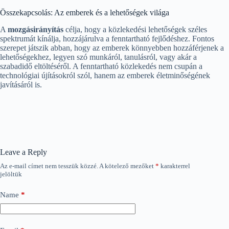
Összekapcsolás: Az emberek és a lehetőségek világa
A
mozgásirányítás
célja, hogy a közlekedési lehetőségek széles
spektrumát kínálja, hozzájárulva a fenntartható fejlődéshez. Fontos
szerepet játszik abban, hogy az emberek könnyebben hozzáférjenek a
lehetőségekhez, legyen szó munkáról, tanulásról, vagy akár a
szabadidő eltöltéséről. A fenntartható közlekedés nem csupán a
technológiai újításokról szól, hanem az emberek életminőségének
javításáról is.
Leave a Reply
Az e-mail címet nem tesszük közzé.
A kötelező mezőket
*
karakterrel
jelöltük
Name
*