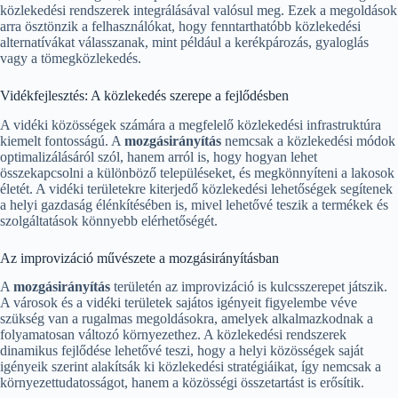
közlekedési rendszerek integrálásával valósul meg. Ezek a megoldások
arra ösztönzik a felhasználókat, hogy fenntarthatóbb közlekedési
alternatívákat válasszanak, mint például a kerékpározás, gyaloglás
vagy a tömegközlekedés.
Vidékfejlesztés: A közlekedés szerepe a fejlődésben
A vidéki közösségek számára a megfelelő közlekedési infrastruktúra
kiemelt fontosságú. A
mozgásirányítás
nemcsak a közlekedési módok
optimalizálásáról szól, hanem arról is, hogy hogyan lehet
összekapcsolni a különböző településeket, és megkönnyíteni a lakosok
életét. A vidéki területekre kiterjedő közlekedési lehetőségek segítenek
a helyi gazdaság élénkítésében is, mivel lehetővé teszik a termékek és
szolgáltatások könnyebb elérhetőségét.
Az improvizáció művészete a mozgásirányításban
A
mozgásirányítás
területén az improvizáció is kulcsszerepet játszik.
A városok és a vidéki területek sajátos igényeit figyelembe véve
szükség van a rugalmas megoldásokra, amelyek alkalmazkodnak a
folyamatosan változó környezethez. A közlekedési rendszerek
dinamikus fejlődése lehetővé teszi, hogy a helyi közösségek saját
igényeik szerint alakítsák ki közlekedési stratégiáikat, így nemcsak a
környezettudatosságot, hanem a közösségi összetartást is erősítik.