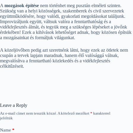
A
mozgások építése
nem történhet meg pusztán elméleti szinten.
Szükség van a helyi közösségek, szakemberek és civil szervezetek
együttműködésére, hogy valódi, gyakorlati megoldásokat találjunk.
Improvizáljunk együtt, váltsuk valóra a fenntarthatóság és a
vidékfejlesztés álmát, és tegyük meg a szükséges lépéseket a jövőnk
érdekében! Ezek a kihívások lehetőséget adnak, hogy közösen építsük
a mozgásainkat és formáljuk világunkat.
A közeljövőben pedig azt szeretnénk látni, hogy ezek az ötletek nem
csupán a tervek lapjain maradnak, hanem élő valósággá válnak,
megvalósítva a fenntartható közlekedés és a vidékfejlesztés
célkitűzéseit.
Leave a Reply
Az e-mail címet nem tesszük közzé.
A kötelező mezőket
*
karakterrel
jelöltük
Name
*