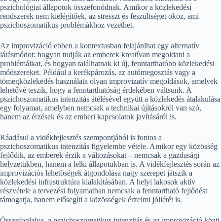
pszichológiai állapotok összefonódnak. Amikor a közlekedési
rendszerek nem kielégítőek, az stresszt és feszültséget okoz, ami
pszichoszomatikus problémákhoz vezethet.
Az improvizáció ebben a kontextusban felajánlhat egy alternatív
látásmódot: hogyan tudják az emberek kreatívan megoldani a
problémáikat, és hogyan találhatnak ki új, fenntarthatóbb közlekedési
módszereket. Például a kerékpározás, az autómegosztás vagy a
tömegközlekedés használata olyan improvizatív megoldások, amelyek
lehetővé teszik, hogy a fenntarthatóság érdekében váltsunk. A
pszichoszomatikus intenzitás átélésével együtt a közlekedés átalakulása
egy folyamat, amelyben nemcsak a technikai újításokról van szó,
hanem az érzések és az emberi kapcsolatok javításáról is.
Ráadásul a vidékfejlesztés szempontjából is fontos a
pszichoszomatikus intenzitás figyelembe vétele. Amikor egy közösség
fejlődik, az emberek érzik a változásokat – nemcsak a gazdasági
helyzetükben, hanem a lelki állapotukban is. A vidékfejlesztés során az
improvizációs lehetőségek átgondolása nagy szerepet játszik a
közlekedési infrastruktúra kialakításában. A helyi lakosok aktív
részvétele a tervezési folyamatban nemcsak a fenntartható fejlődést
támogatja, hanem elősegíti a közösségek érzelmi jóllétét is.
Összefoglalva, a pszichoszomatikus intenzitás és az improvizáció közti