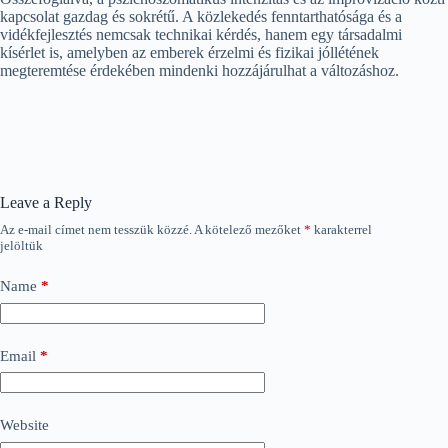
kapcsolat gazdag és sokrétű. A közlekedés fenntarthatósága és a
vidékfejlesztés nemcsak technikai kérdés, hanem egy társadalmi
kísérlet is, amelyben az emberek érzelmi és fizikai jóllétének
megteremtése érdekében mindenki hozzájárulhat a változáshoz.
Leave a Reply
Az e-mail címet nem tesszük közzé.
A kötelező mezőket
*
karakterrel
jelöltük
Name
*
Email
*
Website