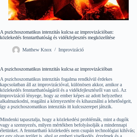
A pszichoszomatikus intenzitás kulcsa az improvizációban:
közlekedés fenntarthatóság és vidékfejlesztés megközelítése
Matthew Knox
Improvizáció
A pszichoszomatikus intenzitás kulcsa az improvizációban
A pszichoszomatikus intenzitás fogalma rendkívül érdekes
kapcsolatban áll az improvizációval, különösen akkor, amikor a
közlekedés fenntarthatóságáról és a vidékfejlesztésről van szó. Az
improvizáció lényege, hogy az ember képes az adott helyzethez
alkalmazkodni, reagálni a környezetére és kihasználni a lehetőségeit,
így a pszichoszomatikus intenzitás itt kulcsszerepet játszik.
Mindenki tapasztalja, hogy a közlekedési problémák, mint a dugók
vagy a szennyezés, milyen mértékben befolyásolják a mindennapi
életünket. A fenntartható közlekedés nem csupán technológiai kihívás;
ez egy olyan terület is, ahol az emberi viselkedés, érzelmek és a