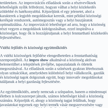
területeken. Az improvizációs előadások során a résztvevőknek
lehetőségük nyílik felfedezni, hogyan válhat a helyi közlekedés
zöldebbé és hatékonyabbá. Képzeljünk el egy jelenetet, ahol a
karakterek a legjobb megoldásokat keresik, mint például közösségi
kerékpár rendszerek, autómegosztás vagy a helyi buszjáratok
optimalizálása. Az improvizáció lehetőséget ad arra, hogy a közönség
részt vegyen a megoldások kidolgozásában, ezzel inspirálva a
közönséget, hogy ők is hozzájáruljanak a helyi fenntartható közlekedés
fejlesztéséhez.
Vidéki fejlődés és közösségi együttműködés
A vidéki közösségek fejlődése elengedhetetlen a fenntarthatóság
szempontjából. Az
impro show
alkalmával a közönség aktívan
belemerülhet a települések jövőjébe, tapasztalataik és ötleteik
megosztásával. Az előadások során a színészek gyakran létrehoznak
olyan szituációkat, amelyekben különböző helyi vállalkozók, gazdák
és közösségi tagok dolgoznak együtt, hogy innovatív megoldásokat
találjanak a helyi gazdaság fejlesztésére.
Az együttműködés, amely nemcsak a színpadon, hanem a mindennapi
életben is kulcsszerepet játszik, számos lehetőséget kínál a közönség
számára. Képzeljük el, ahogy a közönség tagjai felállnak, hogy
javaslatokat tegyenek egy helyi termék vásár megszervezésére vagy