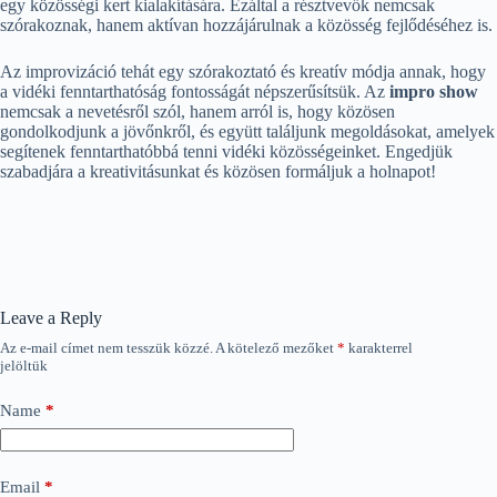
egy közösségi kert kialakítására. Ezáltal a résztvevők nemcsak
szórakoznak, hanem aktívan hozzájárulnak a közösség fejlődéséhez is.
Az improvizáció tehát egy szórakoztató és kreatív módja annak, hogy
a vidéki fenntarthatóság fontosságát népszerűsítsük. Az
impro show
nemcsak a nevetésről szól, hanem arról is, hogy közösen
gondolkodjunk a jövőnkről, és együtt találjunk megoldásokat, amelyek
segítenek fenntarthatóbbá tenni vidéki közösségeinket. Engedjük
szabadjára a kreativitásunkat és közösen formáljuk a holnapot!
Leave a Reply
Az e-mail címet nem tesszük közzé.
A kötelező mezőket
*
karakterrel
jelöltük
Name
*
Email
*