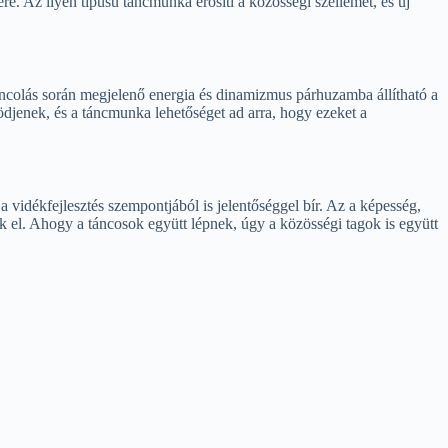
e. Az ilyen típusú táncmunka erősíti a közösségi szellemet, és új
áncolás során megjelenő energia és dinamizmus párhuzamba állítható a
djenek, és a táncmunka lehetőséget ad arra, hogy ezeket a
 vidékfejlesztés szempontjából is jelentőséggel bír. Az a képesség,
el. Ahogy a táncosok együtt lépnek, úgy a közösségi tagok is együtt