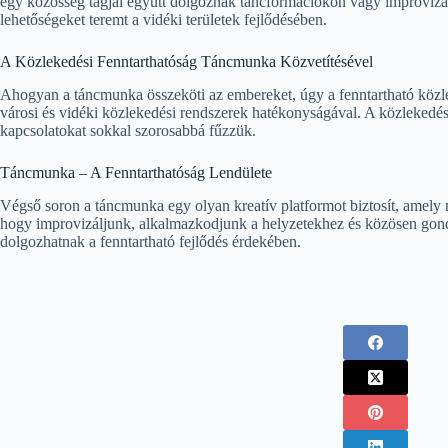
egy közösség tagjai együtt dolgoznak táncformációkon vagy improvizált 
lehetőségeket teremt a vidéki területek fejlődésében.
A Közlekedési Fenntarthatóság Táncmunka Közvetítésével
Ahogyan a táncmunka összeköti az embereket, úgy a fenntartható közlek
városi és vidéki közlekedési rendszerek hatékonyságával. A közlekedé
kapcsolatokat sokkal szorosabbá fűzzük.
Táncmunka – A Fenntarthatóság Lendülete
Végső soron a táncmunka egy olyan kreatív platformot biztosít, amely n
hogy improvizáljunk, alkalmazkodjunk a helyzetekhez és közösen gondo
dolgozhatnak a fenntartható fejlődés érdekében.