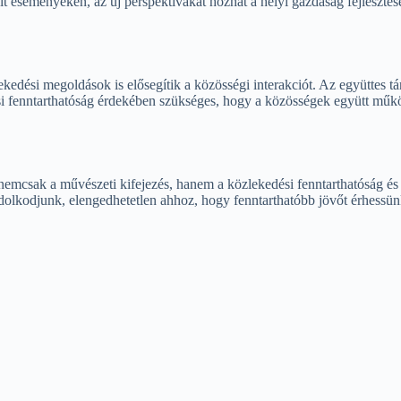
eseményeken, az új perspektívákat hozhat a helyi gazdaság fejlesztésér
edési megoldások is elősegítik a közösségi interakciót. Az együttes t
si fenntarthatóság érdekében szükséges, hogy a közösségek együtt műkö
emcsak a művészeti kifejezés, hanem a közlekedési fenntarthatóság és a
lkodjunk, elengedhetetlen ahhoz, hogy fenntarthatóbb jövőt érhessünk 