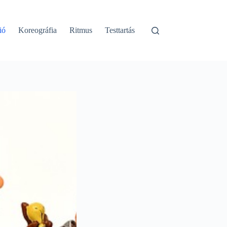
ió
Koreográfia
Ritmus
Testtartás