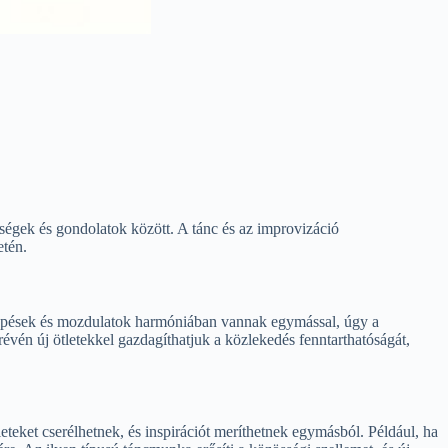
égek és gondolatok között. A tánc és az improvizáció
etén.
 lépések és mozdulatok harmóniában vannak egymással, úgy a
vén új ötletekkel gazdagíthatjuk a közlekedés fenntarthatóságát,
eteket cserélhetnek, és inspirációt meríthetnek egymásból. Például, ha