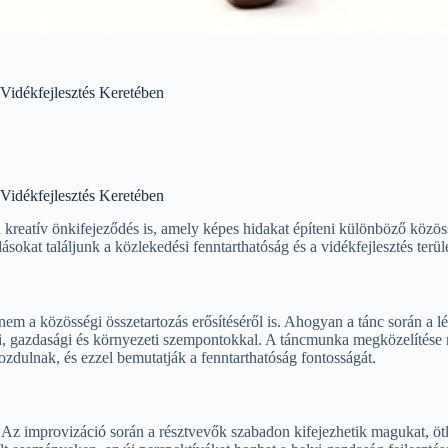
Vidékfejlesztés Keretében
Vidékfejlesztés Keretében
eatív önkifejeződés is, amely képes hidakat építeni különböző közöss
sokat találjunk a közlekedési fenntarthatóság és a vidékfejlesztés terül
nem a közösségi összetartozás erősítéséről is. Ahogyan a tánc során a
, gazdasági és környezeti szempontokkal. A táncmunka megközelítése ré
dulnak, és ezzel bemutatják a fenntarthatóság fontosságát.
t. Az improvizáció során a résztvevők szabadon kifejezhetik magukat, ötl