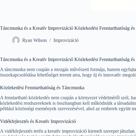
Táncmunka és a Kreatív Improvizáció Közlekedési Fenntarthatóság és 
Ryan Wilson
Improvizáció
Táncmunka és a Kreatív Improvizáció Közlekedési Fenntarthatóság és 
A táncmunka nem csupán a mozgás művészeti formája, hanem egyfajta kr
összekapcsolódása lehetőséget teremt arra, hogy új és innovatív megoldá
Közlekedési Fenntarthatóság és Táncmunka
A fenntartható közlekedés nem csupán a környezet védelméről szól, ha
közlekedési rendszereknek is összhangban kell működniük a társadalmi
például közösségi események szervezésével, ahol az emberek együtt moz
Vidékfejlesztés és Kreatív Improvizáció
A vidékfejlesztés terén a kreatív improvizáció kiemelt szerepet játszha