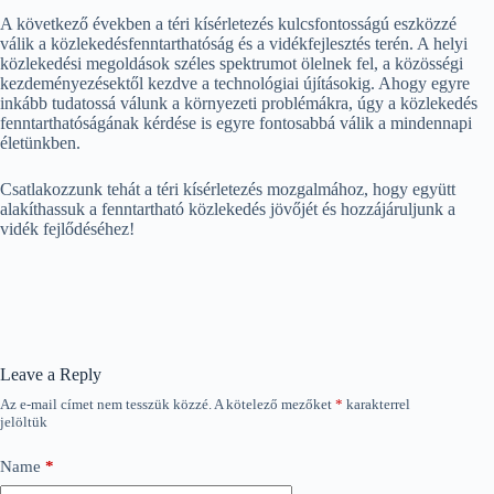
A következő években a téri kísérletezés kulcsfontosságú eszközzé
válik a közlekedésfenntarthatóság és a vidékfejlesztés terén. A helyi
közlekedési megoldások széles spektrumot ölelnek fel, a közösségi
kezdeményezésektől kezdve a technológiai újításokig. Ahogy egyre
inkább tudatossá válunk a környezeti problémákra, úgy a közlekedés
fenntarthatóságának kérdése is egyre fontosabbá válik a mindennapi
életünkben.
Csatlakozzunk tehát a téri kísérletezés mozgalmához, hogy együtt
alakíthassuk a fenntartható közlekedés jövőjét és hozzájáruljunk a
vidék fejlődéséhez!
Leave a Reply
Az e-mail címet nem tesszük közzé.
A kötelező mezőket
*
karakterrel
jelöltük
Name
*