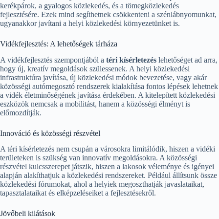
kerékpárok, a gyalogos közlekedés, és a tömegközlekedés
fejlesztésére. Ezek mind segíthetnek csökkenteni a szénlábnyomunkat,
ugyanakkor javítani a helyi közlekedési környezetünket is.
Vidékfejlesztés: A lehetőségek tárháza
A vidékfejlesztés szempontjából a
téri kísérletezés
lehetőséget ad arra,
hogy új, kreatív megoldások szülessenek. A helyi közlekedési
infrastruktúra javítása, új közlekedési módok bevezetése, vagy akár
közösségi autómegosztó rendszerek kialakítása fontos lépések lehetnek
a vidék életminőségének javítása érdekében. A kitelepített közlekedési
eszközök nemcsak a mobilitást, hanem a közösségi élményt is
előmozdítják.
Innováció és közösségi részvétel
A téri kísérletezés nem csupán a városokra limitálódik, hiszen a vidéki
területeken is szükség van innovatív megoldásokra. A közösségi
részvétel kulcsszerepet játszik, hiszen a lakosok véleménye és igényei
alapján alakíthatjuk a közlekedési rendszereket. Például állítsunk össze
közlekedési fórumokat, ahol a helyiek megoszthatják javaslataikat,
tapasztalataikat és elképzeléseiket a fejlesztésekről.
Jövőbeli kilátások