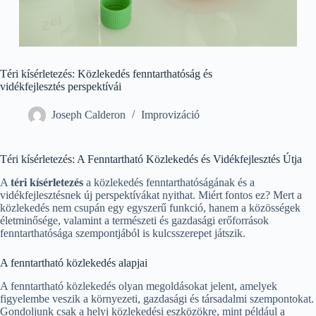
Téri kísérletezés: Közlekedés fenntarthatóság és
vidékfejlesztés perspektívái
Joseph Calderon
Improvizáció
Téri kísérletezés: A Fenntartható Közlekedés és Vidékfejlesztés Útja
A
téri kísérletezés
a közlekedés fenntarthatóságának és a
vidékfejlesztésnek új perspektívákat nyithat. Miért fontos ez? Mert a
közlekedés nem csupán egy egyszerű funkció, hanem a közösségek
életminősége, valamint a természeti és gazdasági erőforrások
fenntarthatósága szempontjából is kulcsszerepet játszik.
A fenntartható közlekedés alapjai
A fenntartható közlekedés olyan megoldásokat jelent, amelyek
figyelembe veszik a környezeti, gazdasági és társadalmi szempontokat.
Gondoljunk csak a helyi közlekedési eszközökre, mint például a