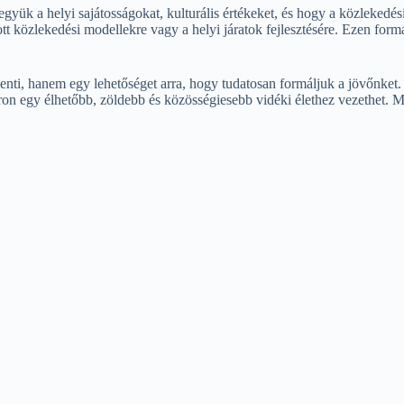
gyük a helyi sajátosságokat, kulturális értékeket, és hogy a közlekedé
t közlekedési modellekre vagy a helyi járatok fejlesztésére. Ezen for
nti, hanem egy lehetőséget arra, hogy tudatosan formáljuk a jövőnket.
ron egy élhetőbb, zöldebb és közösségiesebb vidéki élethez vezethet. M