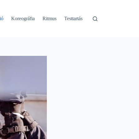
ió
Koreográfia
Ritmus
Testtartás