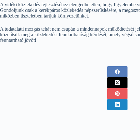
A vidéki közlekedés fejlesztéséhez elengedhetetlen, hogy figyelembe ve
Gondoljunk csak a kerékpáros közlekedés népszerűsítésére, a megosztot
miközben tiszteletben tartjuk környezetünket.
A tudatalatti mozgás tehát nem csupán a mindennapok működtetését jele
közelítsük meg a közlekedési fenntarthatóság kérdését, amely végső so
fenntartható jövőt!