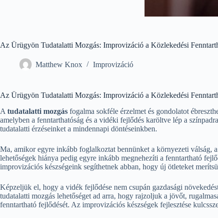
Az Ürügyön Tudatalatti Mozgás: Improvizáció a Közlekedési Fenntarth
Matthew Knox
Improvizáció
Az Ürügyön Tudatalatti Mozgás: Improvizáció a Közlekedési Fenntarth
A
tudatalatti mozgás
fogalma sokféle érzelmet és gondolatot ébreszth
amelyben a fenntarthatóság és a vidéki fejlődés karöltve lép a színp
tudatalatti érzéseinket a mindennapi döntéseinkben.
Ma, amikor egyre inkább foglalkoztat bennünket a környezeti válság, a 
lehetőségek hiánya pedig egyre inkább megnehezíti a fenntartható fejlőd
improvizációs készségeink segíthetnek abban, hogy új ötleteket meríts
Képzeljük el, hogy a vidék fejlődése nem csupán gazdasági növekedést,
tudatalatti mozgás lehetőséget ad arra, hogy rajzoljuk a jövőt, rugalm
fenntartható fejlődését. Az improvizációs készségek fejlesztése kulcss