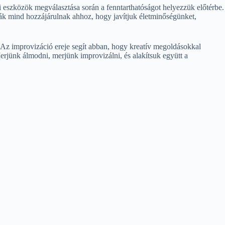
si eszközök megválasztása során a fenntarthatóságot helyezzük előtérbe.
mák mind hozzájárulnak ahhoz, hogy javítjuk életminőségünket,
 Az improvizáció ereje segít abban, hogy kreatív megoldásokkal
erjünk álmodni, merjünk improvizálni, és alakítsuk együtt a