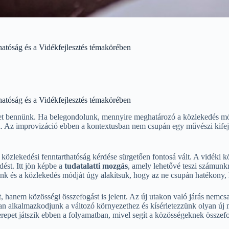
atóság és a Vidékfejlesztés témakörében
atóság és a Vidékfejlesztés témakörében
et bennünk. Ha belegondolunk, mennyire meghatározó a közlekedés módj
adra. Az improvizáció ebben a kontextusban nem csupán egy művészi kif
közlekedési fenntarthatóság kérdése sürgetően fontosá vált. A vidéki k
ést. Itt jön képbe a
tudatalatti mozgás
, amely lehetővé teszi számunk
ünk és a közlekedés módját úgy alakítsuk, hogy az ne csupán hatékony,
 hanem közösségi összefogást is jelent. Az új utakon való járás nemcsa
asan alkalmazkodjunk a változó környezethez és kísérletezzünk olyan új
zerepet játszik ebben a folyamatban, mivel segít a közösségeknek összef