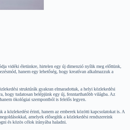
a vidéki életünkre, hirtelen egy új dimenzió nyílik meg előttünk,
ejezésmód, hanem egy lehetőség, hogy kreatívan alkalmazzuk a
özlekedési struktúrák gyakran elmaradottak, a helyi közlekedési
ra, hogy tudatosan belépjünk egy új, fenntarthatóbb világba. Az
 hanem ökológiai szempontból is felelős legyen.
k a közlekedést érinti, hanem az emberek közötti kapcsolatokat is. A
 megoldásokkal, amelyek elősegítik a közlekedési rendszereink
ogni és közös célok irányába haladni.