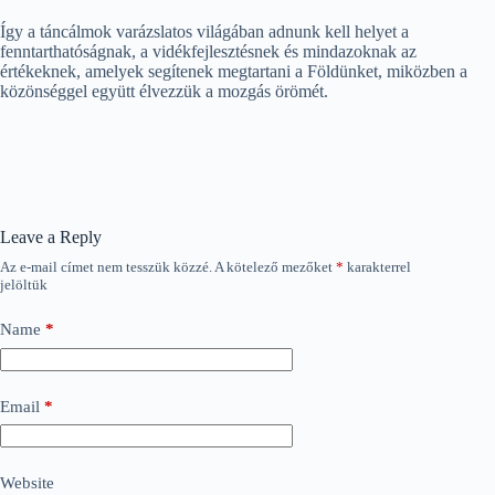
Így a táncálmok varázslatos világában adnunk kell helyet a
fenntarthatóságnak, a vidékfejlesztésnek és mindazoknak az
értékeknek, amelyek segítenek megtartani a Földünket, miközben a
közönséggel együtt élvezzük a mozgás örömét.
Leave a Reply
Az e-mail címet nem tesszük közzé.
A kötelező mezőket
*
karakterrel
jelöltük
Name
*
Email
*
Website