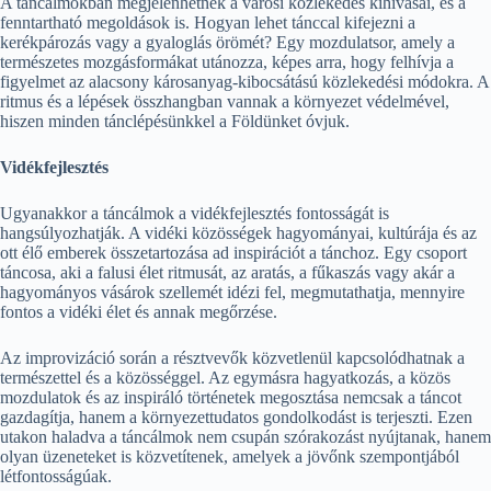
A táncálmokban megjelenhetnek a városi közlekedés kihívásai, és a
fenntartható megoldások is. Hogyan lehet tánccal kifejezni a
kerékpározás vagy a gyaloglás örömét? Egy mozdulatsor, amely a
természetes mozgásformákat utánozza, képes arra, hogy felhívja a
figyelmet az alacsony károsanyag-kibocsátású közlekedési módokra. A
ritmus és a lépések összhangban vannak a környezet védelmével,
hiszen minden tánclépésünkkel a Földünket óvjuk.
Vidékfejlesztés
Ugyanakkor a táncálmok a vidékfejlesztés fontosságát is
hangsúlyozhatják. A vidéki közösségek hagyományai, kultúrája és az
ott élő emberek összetartozása ad inspirációt a tánchoz. Egy csoport
táncosa, aki a falusi élet ritmusát, az aratás, a fűkaszás vagy akár a
hagyományos vásárok szellemét idézi fel, megmutathatja, mennyire
fontos a vidéki élet és annak megőrzése.
Az improvizáció során a résztvevők közvetlenül kapcsolódhatnak a
természettel és a közösséggel. Az egymásra hagyatkozás, a közös
mozdulatok és az inspiráló történetek megosztása nemcsak a táncot
gazdagítja, hanem a környezettudatos gondolkodást is terjeszti. Ezen
utakon haladva a táncálmok nem csupán szórakozást nyújtanak, hanem
olyan üzeneteket is közvetítenek, amelyek a jövőnk szempontjából
létfontosságúak.