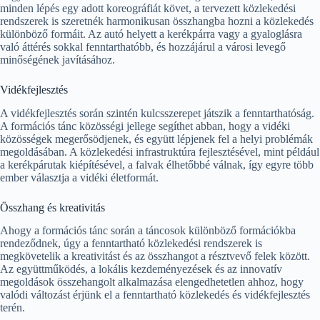
minden lépés egy adott koreográfiát követ, a tervezett közlekedési
rendszerek is szeretnék harmonikusan összhangba hozni a közlekedés
különböző formáit. Az autó helyett a kerékpárra vagy a gyaloglásra
való áttérés sokkal fenntarthatóbb, és hozzájárul a városi levegő
minőségének javításához.
Vidékfejlesztés
A vidékfejlesztés során szintén kulcsszerepet játszik a fenntarthatóság.
A formációs tánc közösségi jellege segíthet abban, hogy a vidéki
közösségek megerősödjenek, és együtt lépjenek fel a helyi problémák
megoldásában. A közlekedési infrastruktúra fejlesztésével, mint például
a kerékpárutak kiépítésével, a falvak élhetőbbé válnak, így egyre több
ember választja a vidéki életformát.
Összhang és kreativitás
Ahogy a formációs tánc során a táncosok különböző formációkba
rendeződnek, úgy a fenntartható közlekedési rendszerek is
megkövetelik a kreativitást és az összhangot a résztvevő felek között.
Az együttműködés, a lokális kezdeményezések és az innovatív
megoldások összehangolt alkalmazása elengedhetetlen ahhoz, hogy
valódi változást érjünk el a fenntartható közlekedés és vidékfejlesztés
terén.