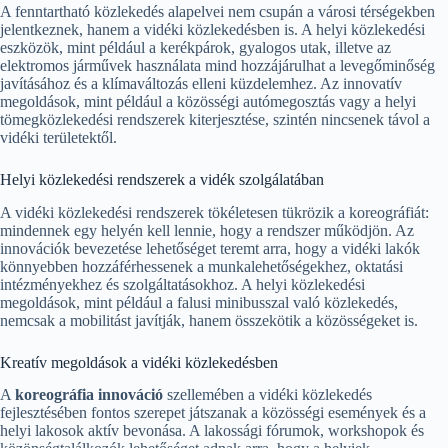
A fenntartható közlekedés alapelvei nem csupán a városi térségekben
jelentkeznek, hanem a vidéki közlekedésben is. A helyi közlekedési
eszközök, mint például a kerékpárok, gyalogos utak, illetve az
elektromos járművek használata mind hozzájárulhat a levegőminőség
javításához és a klímaváltozás elleni küzdelemhez. Az innovatív
megoldások, mint például a közösségi autómegosztás vagy a helyi
tömegközlekedési rendszerek kiterjesztése, szintén nincsenek távol a
vidéki területektől.
Helyi közlekedési rendszerek a vidék szolgálatában
A vidéki közlekedési rendszerek tökéletesen tükrözik a koreográfiát:
mindennek egy helyén kell lennie, hogy a rendszer működjön. Az
innovációk bevezetése lehetőséget teremt arra, hogy a vidéki lakók
könnyebben hozzáférhessenek a munkalehetőségekhez, oktatási
intézményekhez és szolgáltatásokhoz. A helyi közlekedési
megoldások, mint például a falusi minibusszal való közlekedés,
nemcsak a mobilitást javítják, hanem összekötik a közösségeket is.
Kreatív megoldások a vidéki közlekedésben
A
koreográfia innováció
szellemében a vidéki közlekedés
fejlesztésében fontos szerepet játszanak a közösségi események és a
helyi lakosok aktív bevonása. A lakossági fórumok, workshopok és