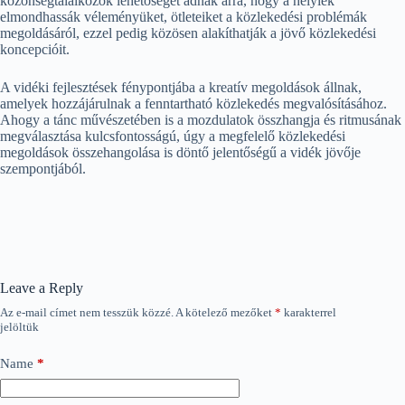
közönségtalálkozók lehetőséget adnak arra, hogy a helyiek
elmondhassák véleményüket, ötleteiket a közlekedési problémák
megoldásáról, ezzel pedig közösen alakíthatják a jövő közlekedési
koncepcióit.
A vidéki fejlesztések fénypontjába a kreatív megoldások állnak,
amelyek hozzájárulnak a fenntartható közlekedés megvalósításához.
Ahogy a tánc művészetében is a mozdulatok összhangja és ritmusának
megválasztása kulcsfontosságú, úgy a megfelelő közlekedési
megoldások összehangolása is döntő jelentőségű a vidék jövője
szempontjából.
Leave a Reply
Az e-mail címet nem tesszük közzé.
A kötelező mezőket
*
karakterrel
jelöltük
Name
*