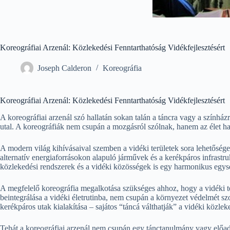
Koreográfiai Arzenál: Közlekedési Fenntarthatóság Vidékfejlesztésért
Joseph Calderon
Koreográfia
Koreográfiai Arzenál: Közlekedési Fenntarthatóság Vidékfejlesztésért
A koreográfiai arzenál szó hallatán sokan talán a táncra vagy a színház
utal. A koreográfiák nem csupán a mozgásról szólnak, hanem az élet ha
A modern világ kihívásaival szemben a vidéki területek sora lehetősége
alternatív energiaforrásokon alapuló járművek és a kerékpáros infrastr
közlekedési rendszerek és a vidéki közösségek is egy harmonikus egys
A megfelelő koreográfia megalkotása szükséges ahhoz, hogy a vidéki t
beintegrálása a vidéki életrutinba, nem csupán a környezet védelmét sz
kerékpáros utak kialakítása – sajátos “táncá válthatják” a vidéki közlek
Tehát a koreográfiai arzenál nem csupán egy tánctanulmány vagy előad