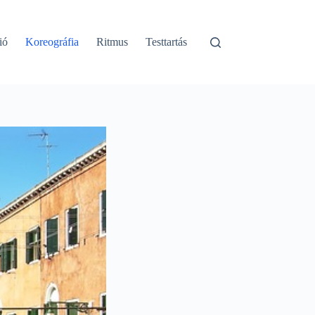
ió
Koreográfia
Ritmus
Testtartás