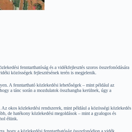
közlekedési fenntarthatóság és a vidékfejlesztés szoros összefonódására
idéki közösségek fejlesztésének terén is megjelenik.
gyen. A fenntartható közlekedési lehetőségek – mint például az
. Ahogy a tánc során a mozdulatok összhangba kerülnek, úgy a
. Az okos közlekedési rendszerek, mint például a közösségi közlekedés
erűbb, de hatékony közlekedési megoldások – mint a gyalogos és
hol élünk.
ra, hogy a közlekedési fenntarthatóság összefonódjon a vidék