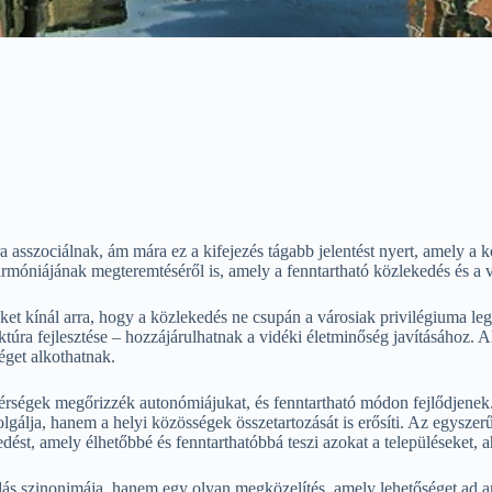
ra asszociálnak, ám mára ez a kifejezés tágabb jelentést nyert, amely a 
rmóniájának megteremtéséről is, amely a fenntartható közlekedés és a v
ket kínál arra, hogy a közlekedés ne csupán a városiak privilégiuma le
uktúra fejlesztése – hozzájárulhatnak a vidéki életminőség javításához
éget alkothatnak.
érségek megőrizzék autonómiájukat, és fenntartható módon fejlődjenek
olgálja, hanem a helyi közösségek összetartozását is erősíti. Az egysz
edést, amely élhetőbbé és fenntarthatóbbá teszi azokat a településeket, a
ás szinonimája, hanem egy olyan megközelítés, amely lehetőséget ad ar