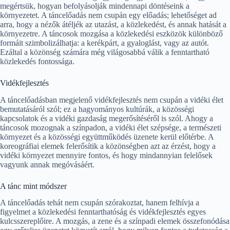
megértsük, hogyan befolyásolják mindennapi döntéseink a
környezetet. A táncelőadás nem csupán egy előadás; lehetőséget ad
arra, hogy a nézők átéljék az utazást, a közlekedést, és annak hatását a
környezetre. A táncosok mozgása a közlekedési eszközök különböző
formáit szimbolizálhatja: a kerékpárt, a gyaloglást, vagy az autót.
Ezáltal a közönség számára még világosabbá válik a fenntartható
közlekedés fontossága.
Vidékfejlesztés
A táncelőadásban megjelenő vidékfejlesztés nem csupán a vidéki élet
bemutatásáról szól; ez a hagyományos kultúrák, a közösségi
kapcsolatok és a vidéki gazdaság megerősítéséről is szól. Ahogy a
táncosok mozognak a színpadon, a vidéki élet szépsége, a természeti
környezet és a közösségi együttműködés üzenete kerül előtérbe. A
koreográfiai elemek felerősítik a közönségben azt az érzést, hogy a
vidéki környezet mennyire fontos, és hogy mindannyian felelősek
vagyunk annak megóvásáért.
A tánc mint módszer
A táncelőadás tehát nem csupán szórakoztat, hanem felhívja a
figyelmet a közlekedési fenntarthatóság és vidékfejlesztés egyes
kulcsszereplőire. A mozgás, a zene és a színpadi elemek összefonódása