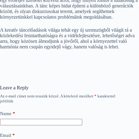
egy erőteljes üzenetet közvetít arról, hogy milyen fontos a tudatosság a
választásainkban. A tánc képes hidat építeni a különböző generációk
között, és olyan diskurzusokat teremt, amelyek segíthetnek
környezetünkkel kapcsolatos problémáink megoldásában.
A kreatív táncelőadások világa tehát egy új szemszögből világít rá a
közlekedési fenntarthatóságra és a vidékfejlesztésre, lehetőséget adva
arra, hogy közösen álmodjunk a jövőről, ahol a környezettel való
harmónia nem csupán egyidejű vágy, hanem valóság is lehet.
Leave a Reply
Az e-mail címet nem tesszük közzé.
A kötelező mezőket
*
karakterrel
jelöltük
Name
*
Email
*