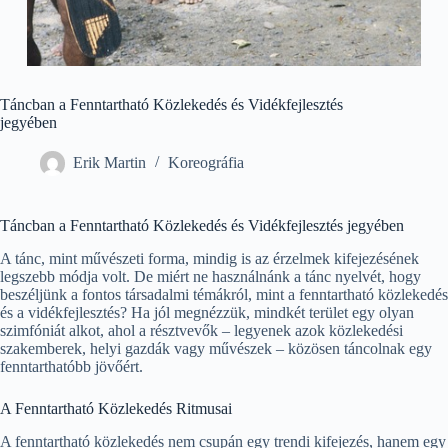
Táncban a Fenntartható Közlekedés és Vidékfejlesztés
jegyében
Erik Martin
Koreográfia
Táncban a Fenntartható Közlekedés és Vidékfejlesztés jegyében
A tánc, mint művészeti forma, mindig is az érzelmek kifejezésének
legszebb módja volt. De miért ne használnánk a tánc nyelvét, hogy
beszéljünk a fontos társadalmi témákról, mint a fenntartható közlekedés
és a vidékfejlesztés? Ha jól megnézzük, mindkét terület egy olyan
szimfóniát alkot, ahol a résztvevők – legyenek azok közlekedési
szakemberek, helyi gazdák vagy művészek – közösen táncolnak egy
fenntarthatóbb jövőért.
A Fenntartható Közlekedés Ritmusai
A fenntartható közlekedés nem csupán egy trendi kifejezés, hanem egy