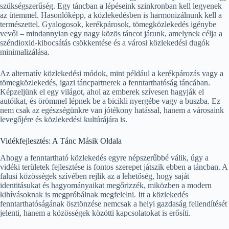
szükségszerűség. Egy táncban a lépéseink szinkronban kell legyenek
az ütemmel. Hasonlóképp, a közlekedésben is harmonizálnunk kell a
természettel. Gyalogosok, kerékpárosok, tömegközlekedés igénybe
vevői – mindannyian egy nagy közös táncot járunk, amelynek célja a
széndioxid-kibocsátás csökkentése és a városi közlekedési dugók
minimalizálása.
Az alternatív közlekedési módok, mint például a kerékpározás vagy a
tömegközlekedés, igazi táncpartnerek a fenntarthatóság táncában.
Képzeljünk el egy világot, ahol az emberek szívesen hagyják el
autóikat, és örömmel lépnek be a bicikli nyergébe vagy a buszba. Ez
nem csak az egészségünkre van jótékony hatással, hanem a városaink
levegőjére és közlekedési kultúrájára is.
Vidékfejlesztés: A Tánc Másik Oldala
Ahogy a fenntartható közlekedés egyre népszerűbbé válik, úgy a
vidéki területek fejlesztése is fontos szerepet játszik ebben a táncban. A
falusi közösségek szívében rejlik az a lehetőség, hogy saját
identitásukat és hagyományaikat megőrizzék, miközben a modern
kihívásoknak is megpróbálnak megfelelni. Itt a közlekedés
fenntarthatóságának ösztönzése nemcsak a helyi gazdaság fellendítését
jelenti, hanem a közösségek közötti kapcsolatokat is erősíti.