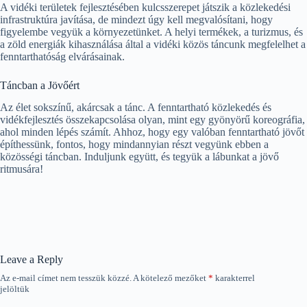
A vidéki területek fejlesztésében kulcsszerepet játszik a közlekedési
infrastruktúra javítása, de mindezt úgy kell megvalósítani, hogy
figyelembe vegyük a környezetünket. A helyi termékek, a turizmus, és
a zöld energiák kihasználása által a vidéki közös táncunk megfelelhet a
fenntarthatóság elvárásainak.
Táncban a Jövőért
Az élet sokszínű, akárcsak a tánc. A fenntartható közlekedés és
vidékfejlesztés összekapcsolása olyan, mint egy gyönyörű koreográfia,
ahol minden lépés számít. Ahhoz, hogy egy valóban fenntartható jövőt
építhessünk, fontos, hogy mindannyian részt vegyünk ebben a
közösségi táncban. Induljunk együtt, és tegyük a lábunkat a jövő
ritmusára!
Leave a Reply
Az e-mail címet nem tesszük közzé.
A kötelező mezőket
*
karakterrel
jelöltük