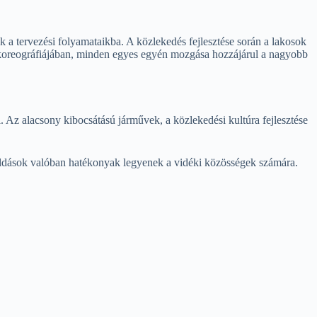
 a tervezési folyamataikba. A közlekedés fejlesztése során a lakosok
 koreográfiájában, minden egyes egyén mozgása hozzájárul a nagyobb
l. Az alacsony kibocsátású járművek, a közlekedési kultúra fejlesztése
oldások valóban hatékonyak legyenek a vidéki közösségek számára.