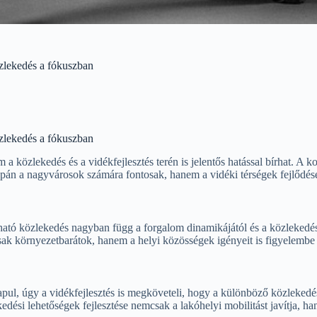
özlekedés a fókuszban
özlekedés a fókuszban
 közlekedés és a vidékfejlesztés terén is jelentős hatással bírhat. A k
án a nagyvárosok számára fontosak, hanem a vidéki térségek fejlődése
ható közlekedés nagyban függ a forgalom dinamikájától és a közlekedés
sak környezetbarátok, hanem a helyi közösségek igényeit is figyelembe 
pul, úgy a vidékfejlesztés is megköveteli, hogy a különböző közlekedé
ési lehetőségek fejlesztése nemcsak a lakóhelyi mobilitást javítja, han