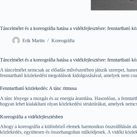
Táncelmélet és a koreográfia hatása a vidékfejlesztésre: fenntartható k
Erik Martin
Koreográfia
Táncelmélet és a koreográfia hatása a vidékfejlesztésre: fenntartható k
A táncelmélet nemcsak az előadás művészetében játszik szerepet, hanem a
fenntartható közlekedési megoldások kidolgozásával, amelyek nem csup
Fenntartható közlekedés: A tánc ritmusa
A tánc lényege a mozgás és az energia áramlása. Hasonlóan, a fenntart
hogyan lehet kialakítani olyan közlekedési struktúrákat, amelyek nemc
Koreográfia a vidékfejlesztésben
Ahogy a koreográfia a különböző elemek harmonikus összeállításán ala
közlekedés, együttesen és összehangoltan működjenek. A vidéki közleked