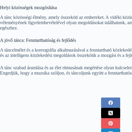
Helyi közösségek mozgósítása
A tánc közösségi élmény, amely összeköti az embereket. A vidéki közle
véleményének figyelembevételével olyan megoldásokat találhatunk, am
egészhez.
A jövő tánca: Fenntarthatóság és fejlődés
A táncelmélet és a koreográfia alkalmazásával a fenntartható közlekedés
és az intelligens közlekedési megoldások összekötik a mozgást és a fejl
A tánc szabad áramlása és az élet ritmusának megértése olyan kulcsel
Engedjük, hogy a muzsika szóljon, és táncoljunk együtt a fenntartható