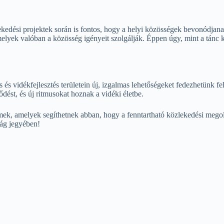
kedési projektek során is fontos, hogy a helyi közösségek bevonódjanak
elyek valóban a közösség igényeit szolgálják. Éppen úgy, mint a tánc
 és vidékfejlesztés területein új, izgalmas lehetőségeket fedezhetünk fe
ődést, és új ritmusokat hoznak a vidéki életbe.
emek, amelyek segíthetnek abban, hogy a fenntartható közlekedési meg
ság jegyében!