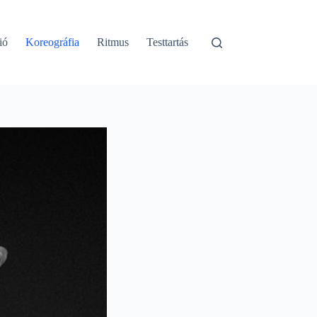
ió
Koreográfia
Ritmus
Testtartás