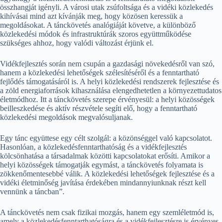
összhangját igényli. A városi utak zsúfoltsága és a vidéki közlekedés
kihívásai mind azt kívánják meg, hogy közösen keressük a
megoldásokat. A tánckövetés analógiáját követve, a különböző
közlekedési módok és infrastruktúrák szoros együttműködése
szükséges ahhoz, hogy valódi változást érjünk el.
Vidékfejlesztés során nem csupán a gazdasági növekedésről van szó,
hanem a közlekedési lehetőségek szélesítéséről és a fenntartható
fejlődés támogatásáról is. A helyi közlekedési rendszerek fejlesztése és
a zöld energiaforrások kihasználása elengedhetetlen a környezettudatos
életmódhoz. Itt a tánckövetés szerepe érvényesül: a helyi közösségek
beilleszkedése és aktív részvétele segíti elő, hogy a fenntartható
közlekedési megoldások megvalósuljanak.
Egy tánc együttese egy célt szolgál: a közönséggel való kapcsolatot.
Hasonlóan, a közlekedésfenntarthatóság és a vidékfejlesztés
kölcsönhatása a társadalmak közötti kapcsolatokat erősíti. Amikor a
helyi közösségek támogatják egymást, a tánckövetés folyamata is
zökkenőmentesebbé válik. A közlekedési lehetőségek fejlesztése és a
vidéki életminőség javítása érdekében mindannyiunknak részt kell
vennünk a táncban”.
A tánckövetés nem csak fizikai mozgás, hanem egy szemléletmód is,
amely a közlekedésfenntarthatóságra és a vidékfejlesztésre is érvényes.