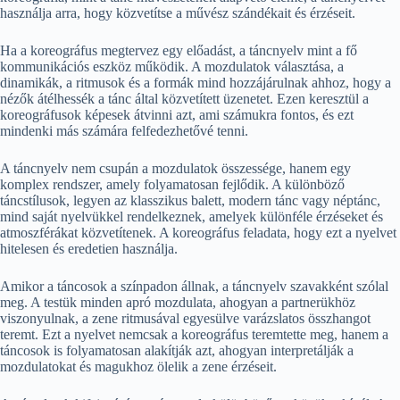
használja arra, hogy közvetítse a művész szándékait és érzéseit.
Ha a koreográfus megtervez egy előadást, a táncnyelv mint a fő
kommunikációs eszköz működik. A mozdulatok választása, a
dinamikák, a ritmusok és a formák mind hozzájárulnak ahhoz, hogy a
nézők átélhessék a tánc által közvetített üzenetet. Ezen keresztül a
koreográfusok képesek átvinni azt, ami számukra fontos, és ezt
mindenki más számára felfedezhetővé tenni.
A táncnyelv nem csupán a mozdulatok összessége, hanem egy
komplex rendszer, amely folyamatosan fejlődik. A különböző
táncstílusok, legyen az klasszikus balett, modern tánc vagy néptánc,
mind saját nyelvükkel rendelkeznek, amelyek különféle érzéseket és
atmoszférákat közvetítenek. A koreográfus feladata, hogy ezt a nyelvet
hitelesen és eredetien használja.
Amikor a táncosok a színpadon állnak, a táncnyelv szavakként szólal
meg. A testük minden apró mozdulata, ahogyan a partnerükhöz
viszonyulnak, a zene ritmusával egyesülve varázslatos összhangot
teremt. Ezt a nyelvet nemcsak a koreográfus teremtette meg, hanem a
táncosok is folyamatosan alakítják azt, ahogyan interpretálják a
mozdulatokat és magukhoz ölelik a zene érzéseit.