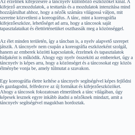
Az érzelmek kifejezésére a táncnyelv különböző eszközöket kínál. A
kifejező arcmozdulatok, a testtartás és a mozdulatok intenzitása mind
hozzájárulhat ahhoz, hogy a nézők számára világossá váljon, mit
szeretne közvetíteni a koreográfus. A tánc, mint a koreográfia
kifejezőeszköze, lehetőséget ad arra, hogy a táncosok saját
tapasztalataikat és élettörténetüket oszthassák meg a közönséggel.
Az élet minden területén, így a táncban is, a nyelv alapvető szerepet
játszik. A táncnyelv nem csupán a koreográfia eszközeként szolgál,
hanem az emberek közötti kapcsolatok, érzelmek és tapasztalatok
hídjaként is működik. Ahogy egy nyelv összeköti az embereket, úgy a
táncnyelv is képes arra, hogy a közönséget és a táncosokat egy közös
élménybe vonja be, amely túlmutat a szavakon.
Egy koreográfia életre keltése a táncnyelv segítségével képes fejlődni
és gazdagodni, felfedezve az új formákat és kifejezőeszközöket.
Ahogy a táncosok fokozatosan elmerülnek a tánc világában, úgy
képesek lesznek egyre inkább átadni a nézőknek mindazt, amit a
táncnyelv segítségével magukban hordoztak.