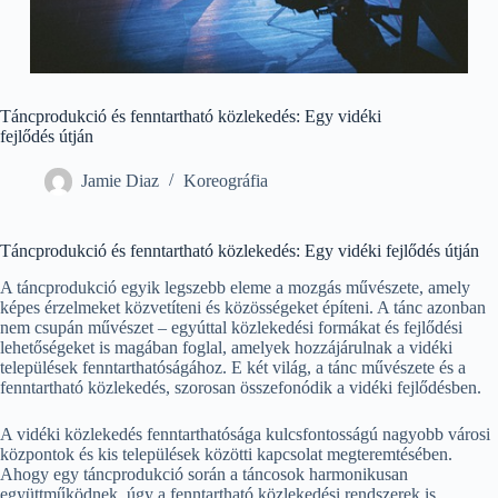
Táncprodukció és fenntartható közlekedés: Egy vidéki
fejlődés útján
Jamie Diaz
Koreográfia
Táncprodukció és fenntartható közlekedés: Egy vidéki fejlődés útján
A táncprodukció egyik legszebb eleme a mozgás művészete, amely
képes érzelmeket közvetíteni és közösségeket építeni. A tánc azonban
nem csupán művészet – egyúttal közlekedési formákat és fejlődési
lehetőségeket is magában foglal, amelyek hozzájárulnak a vidéki
települések fenntarthatóságához. E két világ, a tánc művészete és a
fenntartható közlekedés, szorosan összefonódik a vidéki fejlődésben.
A vidéki közlekedés fenntarthatósága kulcsfontosságú nagyobb városi
központok és kis települések közötti kapcsolat megteremtésében.
Ahogy egy táncprodukció során a táncosok harmonikusan
együttműködnek, úgy a fenntartható közlekedési rendszerek is