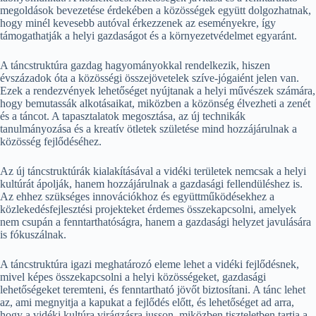
megoldások bevezetése érdekében a közösségek együtt dolgozhatnak,
hogy minél kevesebb autóval érkezzenek az eseményekre, így
támogathatják a helyi gazdaságot és a környezetvédelmet egyaránt.
A táncstruktúra gazdag hagyományokkal rendelkezik, hiszen
évszázadok óta a közösségi összejövetelek szíve-jόgaiént jelen van.
Ezek a rendezvények lehetőséget nyújtanak a helyi művészek számára,
hogy bemutassák alkotásaikat, miközben a közönség élvezheti a zenét
és a táncot. A tapasztalatok megosztása, az új technikák
tanulmányozása és a kreatív ötletek születése mind hozzájárulnak a
közösség fejlődéséhez.
Az új táncstruktúrák kialakításával a vidéki területek nemcsak a helyi
kultúrát ápolják, hanem hozzájárulnak a gazdasági fellendüléshez is.
Az ehhez szükséges innovációkhoz és együttműködésekhez a
közlekedésfejlesztési projekteket érdemes összekapcsolni, amelyek
nem csupán a fenntarthatóságra, hanem a gazdasági helyzet javulására
is fókuszálnak.
A táncstruktúra igazi meghatározó eleme lehet a vidéki fejlődésnek,
mivel képes összekapcsolni a helyi közösségeket, gazdasági
lehetőségeket teremteni, és fenntartható jövőt biztosítani. A tánc lehet
az, ami megnyitja a kapukat a fejlődés előtt, és lehetőséget ad arra,
hogy a vidéki kultúra virágzásra jusson, miközben tiszteletben tartja a