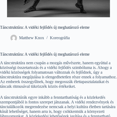
Táncstruktúra: A vidéki fejlődés új meghatározó eleme
Matthew Knox
Koreográfia
Táncstruktúra: A vidéki fejlődés új meghatározó eleme
A táncstruktúra nem csupán a mozgás művészete, hanem egyúttal a
közösségi összetartozás és a vidéki fejlődés szimbóluma is. Ahogy a
vidéki közösségek folyamatosan változnak és fejlődnek, úgy a
táncstruktúra megújulása is elengedhetetlen része ennek a folyamathoz.
Az emberek összegyűlnek, hogy megosszák élettapasztalataikat és
táncaik ritmusával tükrözzék közös értékeiket.
A táncstruktúrák egyre inkább a fenntarthatóság és a közlekedés
szempontjából is fontos szerepet játszanak. A vidéki rendezvények és
tánctalálkozók megrendezése nemcsak a helyi kultúra életben tartására
kínál lehetőséget, hanem arra is, hogy csökkentsük a környezeti
lábnyomunkat. A közlekedési lehetőségek javítása és a fenntartható