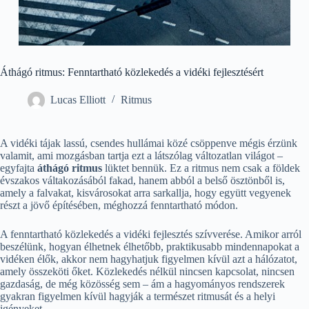
Áthágó ritmus: Fenntartható közlekedés a vidéki fejlesztésért
Lucas Elliott
Ritmus
A vidéki tájak lassú, csendes hullámai közé csöppenve mégis érzünk
valamit, ami mozgásban tartja ezt a látszólag változatlan világot –
egyfajta
áthágó ritmus
lüktet bennük. Ez a ritmus nem csak a földek
évszakos váltakozásából fakad, hanem abból a belső ösztönből is,
amely a falvakat, kisvárosokat arra sarkallja, hogy együtt vegyenek
részt a jövő építésében, méghozzá fenntartható módon.
A fenntartható közlekedés a vidéki fejlesztés szívverése. Amikor arról
beszélünk, hogyan élhetnek élhetőbb, praktikusabb mindennapokat a
vidéken élők, akkor nem hagyhatjuk figyelmen kívül azt a hálózatot,
amely összeköti őket. Közlekedés nélkül nincsen kapcsolat, nincsen
gazdaság, de még közösség sem – ám a hagyományos rendszerek
gyakran figyelmen kívül hagyják a természet ritmusát és a helyi
igényeket.