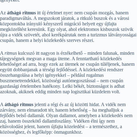
Az
áthágó ritmus
itt új értelmet nyer: nem csupán mozgás, hanem
paradigmaváltás. A megszokott járatok, a ritkuló buszok és a városi
központokba irányuló kényszerű migráció helyett egy újfajta
megközelítést keresünk. Egy olyat, ahol elektromos kisbuszok szövik
újra a vidék szövetét, ahol kerékpárutak nem a turizmus látványosságai
csupán, hanem a helyi közlekedés szerves részei.
A
ritmus
kulcsszó itt nagyon is érzékelhető – minden falunak, minden
tájegységnek megvan a maga üteme. A fenntartható közlekedés
lehetőséget ad arra, hogy ezek az ütemek ne csupán túléljenek, hanem
együtt dobbanjanak a térségi fejlődéssel. A közlekedési rendszer
összehangolása a helyi igényekkel – például rugalmas
buszmenetrendekkel, közösségi autómegosztással – nem csupán
gazdasági értelemben hatékony. Lelki békét, biztonságot is adhat
azoknak, akiknek eddig minden nap logisztikai küzdelem volt.
A
áthágó ritmus
jelenti a régi és az új közötti hidat. A vidék nem
zárvány, nem elmaradott tér, hanem lehetőség – ha meghalljuk a
fejlődés belső dallamát. Olyan dallamot, amelyben a közlekedés nem
zaj, hanem összekötő dallamfoszlány. Vidéken élni így nem
eltávolodást jelent, hanem újfajta közeledést – a természethez, a
közösséghez, és legfőképp: önmagunkhoz.