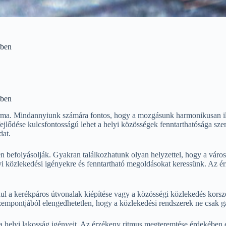
ében
ében
rma. Mindannyiunk számára fontos, hogy a mozgásunk harmonikusan ill
 fejlődése kulcsfontosságú lehet a helyi közösségek fenntarthatósága s
dat.
befolyásolják. Gyakran találkozhatunk olyan helyzettel, hogy a városi 
elyi közlekedési igényekre és fenntartható megoldásokat keressünk. Az 
ául a kerékpáros útvonalak kiépítése vagy a közösségi közlekedés kors
empontjából elengedhetetlen, hogy a közlekedési rendszerek ne csak g
a helyi lakosság igényeit. Az érzékeny ritmus megteremtése érdekében 