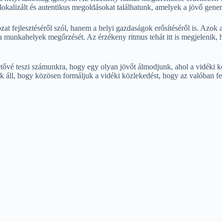
 lokalizált és autentikus megoldásokat találhatunk, amelyek a jövő gene
at fejlesztéséről szól, hanem a helyi gazdaságok erősítéséről is. Azok
s a munkahelyek megőrzését. Az érzékeny ritmus tehát itt is megjelenik,
hetővé teszi számunkra, hogy egy olyan jövőt álmodjunk, ahol a vidéki
nk áll, hogy közösen formáljuk a vidéki közlekedést, hogy az valóban fe