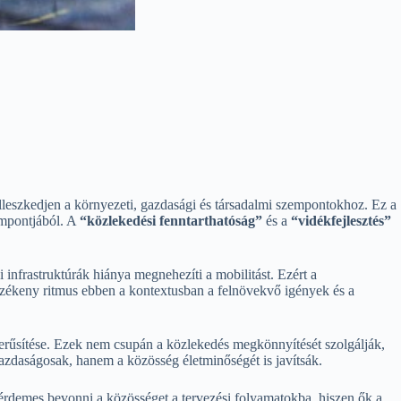
eszkedjen a környezeti, gazdasági és társadalmi szempontokhoz. Ez a
zempontjából. A
“közlekedési fenntarthatóság”
és a
“vidékfejlesztés”
infrastruktúrák hiánya megnehezíti a mobilitást. Ezért a
érzékeny ritmus ebben a kontextusban a felnövekvő igények és a
zerűsítése. Ezek nem csupán a közlekedés megkönnyítését szolgálják,
azdaságosak, hanem a közösség életminőségét is javítsák.
érdemes bevonni a közösséget a tervezési folyamatokba, hiszen ők a