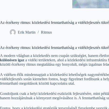
Az érzékeny ritmus: közlekedési fenntarthatóság a vidékfejlesztés tükr
Erik Martin
Ritmus
Az érzékeny ritmus: közlekedési fenntarthatóság a vidékfejlesztés tükr
A modern világban a közlekedés nem csupán szükséglet, hanem életfo
különösen igaz
a vidéki területeken, ahol a közlekedési infrastruktúra
közötti érzékeny ritmus megtalálása egy bonyolult, mégis izgalmas fela
A vidéken élők mindennapjait a közlekedési lehetőségek nagymértékben 
vidékfejlesztés során kiemelten fontos, hogy figyelmet fordítsunk a h
fenntartható megoldások közötti kapcsolatra utal.
Gondoljunk csak a helyi közlekedési eszközök fejlesztésére, mint péld
hanem hozzájárulnak a környezet megóvásához is. A fenntarthatóság sz
Fontos, hogy a közlekedési stratégiák tervezésénél figyelembe vegyük 