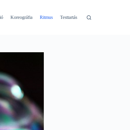
ió
Koreográfia
Ritmus
Testtartás