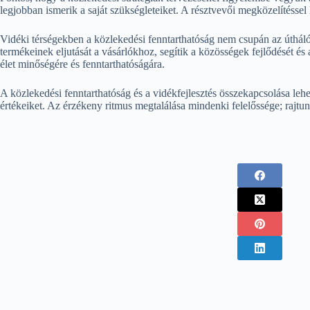
legjobban ismerik a saját szükségleteiket. A résztvevői megközelítéssel
Vidéki térségekben a közlekedési fenntarthatóság nem csupán az úthálóz
termékeinek eljutását a vásárlókhoz, segítik a közösségek fejlődését é
élet minőségére és fenntarthatóságára.
A közlekedési fenntarthatóság és a vidékfejlesztés összekapcsolása le
értékeiket. Az érzékeny ritmus megtalálása mindenki felelőssége; rajtu