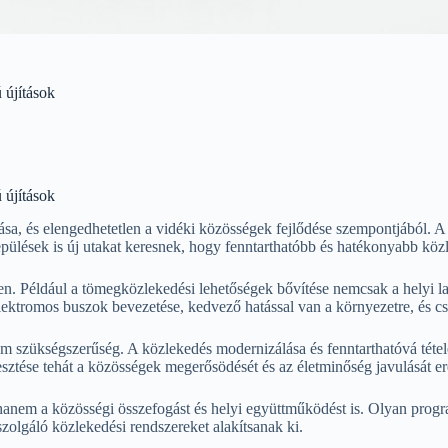
 újítások
 újítások
ása, és elengedhetetlen a vidéki közösségek fejlődése szempontjából. 
pülések is új utakat keresnek, hogy fenntarthatóbb és hatékonyabb közl
en. Például a tömegközlekedési lehetőségek bővítése nemcsak a helyi la
 elektromos buszok bevezetése, kedvező hatással van a környezetre, és 
szükségszerűség. A közlekedés modernizálása és fenntarthatóvá tétele a
lesztése tehát a közösségek megerősödését és az életminőség javulását 
nem a közösségi összefogást és helyi együttműködést is. Olyan program
olgáló közlekedési rendszereket alakítsanak ki.