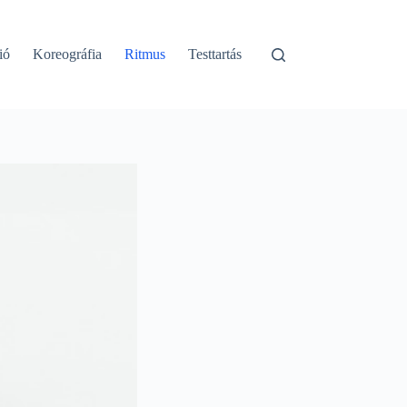
ió
Koreográfia
Ritmus
Testtartás