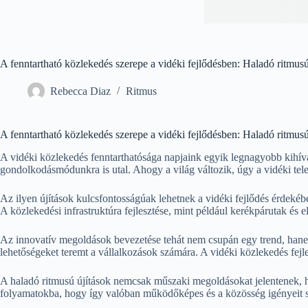
A fenntartható közlekedés szerepe a vidéki fejlődésben: Haladó ritmusú
Rebecca Diaz
Ritmus
A fenntartható közlekedés szerepe a vidéki fejlődésben: Haladó ritmusú
A vidéki közlekedés fenntarthatósága napjaink egyik legnagyobb kihív
gondolkodásmódunkra is utal. Ahogy a világ változik, úgy a vidéki tele
Az ilyen újítások kulcsfontosságúak lehetnek a vidéki fejlődés érdekéb
A közlekedési infrastruktúra fejlesztése, mint például kerékpárutak és
Az innovatív megoldások bevezetése tehát nem csupán egy trend, hanem 
lehetőségeket teremt a vállalkozások számára. A vidéki közlekedés fej
A haladó ritmusú újítások nemcsak műszaki megoldásokat jelentenek, ha
folyamatokba, hogy így valóban működőképes és a közösség igényeit sz