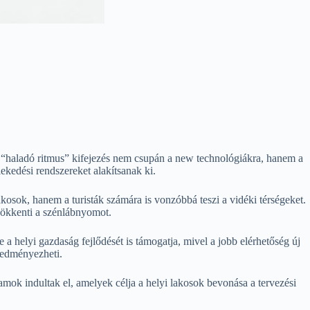
A “haladó ritmus” kifejezés nem csupán a new technológiákra, hanem a
ekedési rendszereket alakítsanak ki.
kosok, hanem a turisták számára is vonzóbbá teszi a vidéki térségeket.
csökkenti a szénlábnyomot.
 helyi gazdaság fejlődését is támogatja, mivel a jobb elérhetőség új
eredményezheti.
ok indultak el, amelyek célja a helyi lakosok bevonása a tervezési