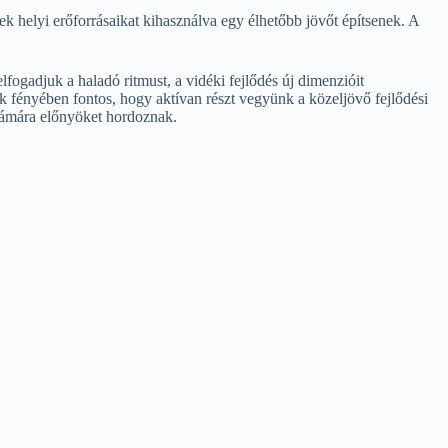
k helyi erőforrásaikat kihasználva egy élhetőbb jövőt építsenek. A
ogadjuk a haladó ritmust, a vidéki fejlődés új dimenzióit
k fényében fontos, hogy aktívan részt vegyünk a közeljövő fejlődési
zámára előnyöket hordoznak.