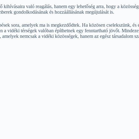
ő kihívásaira való reagálás, hanem egy lehetőség arra, hogy a közössége
emberek gondolkodásának és hozzáállásának megújulását is.
pések sora, amelyek ma is megkezdődtek. Ha közösen cselekszünk, és elf
 a vidéki térségek valóban építhetnek egy fenntartható jövőt. Mindeze
t, amelyek nemcsak a vidéki közösségek, hanem az egész társadalom s