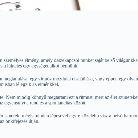
személyes élmény, amely összekapcsol minket saját belső világunkkal
és a lüktetés egy egységet alkot bennünk.
am megtanulása, egy virtuóz mozdulat elsajátítása, vagy éppen egy oly
tmusban lélegzik az elménkkel.
ete. Nem mindig könnyű megtartani ezt a ritmust, mert az élet szüneteke
az egyensúlyt a rend és a spontaneitás között.
én ismerek, mégis minden lépésével egyre közelebb visz a belső harmó
z önkifejezés útján.