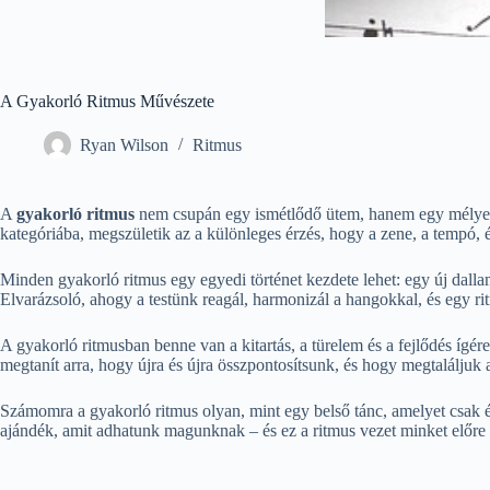
A Gyakorló Ritmus Művészete
Ryan Wilson
Ritmus
A
gyakorló ritmus
nem csupán egy ismétlődő ütem, hanem egy mélyen 
kategóriába, megszületik az a különleges érzés, hogy a zene, a tempó, 
Minden gyakorló ritmus egy egyedi történet kezdete lehet: egy új dall
Elvarázsoló, ahogy a testünk reagál, harmonizál a hangokkal, és egy ri
A gyakorló ritmusban benne van a kitartás, a türelem és a fejlődés ígér
megtanít arra, hogy újra és újra összpontosítsunk, és hogy megtaláljuk 
Számomra a gyakorló ritmus olyan, mint egy belső tánc, amelyet csak 
ajándék, amit adhatunk magunknak – és ez a ritmus vezet minket előre a