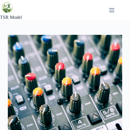
Skip
to
content
TSR Model