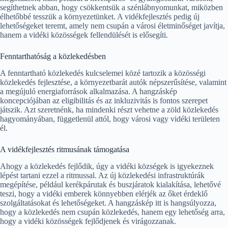
segíthetnek abban, hogy csökkentsük a szénlábnyomunkat, miközben
élhetőbbé tesszük a környezetünket. A vidékfejlesztés pedig új
lehetőségeket teremt, amely nem csupán a városi életminőséget javítja,
hanem a vidéki közösségek fellendülését is elősegíti.
Fenntarthatóság a közlekedésben
A fenntartható közlekedés kulcselemei közé tartozik a közösségi
közlekedés fejlesztése, a környezetbarát autók népszerűsítése, valamint
a megújuló energiaforrások alkalmazása. A hangzáskép
koncepciójában az eligibilitás és az inkluzivitás is fontos szerepet
játszik. Azt szeretnénk, ha mindenki részt vehetne a zöld közlekedés
hagyományában, függetlenül attól, hogy városi vagy vidéki területen
él.
A vidékfejlesztés ritmusának támogatása
Ahogy a közlekedés fejlődik, úgy a vidéki községek is igyekeznek
lépést tartani ezzel a ritmussal. Az új közlekedési infrastruktúrák
megépítése, például kerékpárutak és buszjáratok kialakítása, lehetővé
teszi, hogy a vidéki emberek könnyebben elérjék az őket érdeklő
szolgáltatásokat és lehetőségeket. A hangzáskép itt is hangsúlyozza,
hogy a közlekedés nem csupán közlekedés, hanem egy lehetőség arra,
hogy a vidéki közösségek fejlődjenek és virágozzanak.