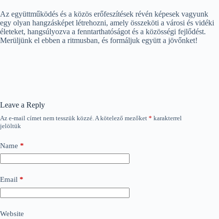
Az együttműködés és a közös erőfeszítések révén képesek vagyunk
egy olyan hangzásképet létrehozni, amely összeköti a városi és vidéki
életeket, hangsúlyozva a fenntarthatóságot és a közösségi fejlődést.
Merüljünk el ebben a ritmusban, és formáljuk együtt a jövőnket!
Leave a Reply
Az e-mail címet nem tesszük közzé.
A kötelező mezőket
*
karakterrel
jelöltük
Name
*
Email
*
Website