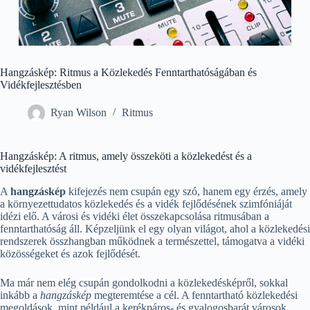
Hangzáskép: Ritmus a Közlekedés Fenntarthatóságában és
Vidékfejlesztésben
Ryan Wilson
Ritmus
Hangzáskép: A ritmus, amely összeköti a közlekedést és a
vidékfejlesztést
A
hangzáskép
kifejezés nem csupán egy szó, hanem egy érzés, amely
a környezettudatos közlekedés és a vidék fejlődésének szimfóniáját
idézi elő. A városi és vidéki élet összekapcsolása ritmusában a
fenntarthatóság áll. Képzeljünk el egy olyan világot, ahol a közlekedési
rendszerek összhangban működnek a természettel, támogatva a vidéki
közösségeket és azok fejlődését.
Ma már nem elég csupán gondolkodni a közlekedésképről, sokkal
inkább a
hangzáskép
megteremtése a cél. A fenntartható közlekedési
megoldások, mint például a kerékpáros- és gyalogosbarát városok,