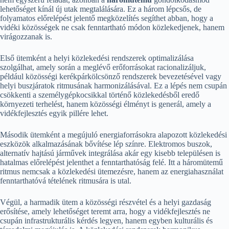
lehetőséget kínál új utak megtalálására. Ez a három lépcsős, de
folyamatos előrelépést jelentő megközelítés segíthet abban, hogy a
vidéki közösségek ne csak fenntartható módon közlekedjenek, hanem
virágozzanak is.
Első ütemként a helyi közlekedési rendszerek optimalizálása
szolgálhat, amely során a meglévő erőforrásokat racionalizáljuk,
például közösségi kerékpárkölcsönző rendszerek bevezetésével vagy
helyi buszjáratok ritmusának harmonizálásával. Ez a lépés nem csupán
csökkenti a személygépkocsikkal történő közlekedésből eredő
környezeti terhelést, hanem közösségi élményt is generál, amely a
vidékfejlesztés egyik pillére lehet.
Második ütemként a megújuló energiaforrásokra alapozott közlekedési
eszközök alkalmazásának bővítése lép színre. Elektromos buszok,
alternatív hajtású járművek integrálása akár egy kisebb településen is
hatalmas előrelépést jelenthet a fenntarthatóság felé. Itt a háromütemű
ritmus nemcsak a közlekedési ütemezésre, hanem az energiahasználat
fenntarthatóvá tételének ritmusára is utal.
Végül, a harmadik ütem a közösségi részvétel és a helyi gazdaság
erősítése, amely lehetőséget teremt arra, hogy a vidékfejlesztés ne
csupán infrastrukturális kérdés legyen, hanem egyben kulturális és