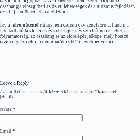
társadalmi megújulás is. A közlekedési rendszerek harmonikus
összhangja elősegítheti az üzleti lehetőségek és a turizmus fejlődését,
ezzel új lendületet adva a vidéknek.
Így a
háromütemű
ritmus nem csupán egy zenei forma, hanem a
fenntartható közlekedés és vidékfejlesztés szimbóluma is lehet; a
folyamatosság, az összhang és az előrelépés jelképe, mely hosszú
távon egy erősebb, fenntarthatóbb vidéket eredményezhet.
Leave a Reply
Az e-mail címet nem tesszük közzé.
A kötelező mezőket
*
karakterrel
jelöltük
Name
*
Email
*