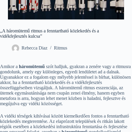
„A háromütemű ritmus a fenntartható közlekedés és a
vidékfejlesztés kulcsa”
Rebecca Diaz
Ritmus
Amikor a
háromütemű
szót halljuk, gyakran a zenére vagy a ritmusra
gondolunk, amely egy különleges, egyedi lendületet ad a dalnak.
Ugyanakkor ez a fogalom egy mélyebb jelentéssel is bírhat, különösen
akkor, ha a fenntartható közlekedés és a vidékfejlesztés
összefüggéseiben vizsgáljuk. A háromütemű ritmus esszenciája, az
ütemek egymásutánisága nem csupán zenei élmény, hanem egyben
metafora is arra, hogyan lehet menet közben is haladni, fejlesztve és
megújulva egy vidéki közösséget.
A vidéki térségek kihívásai között kiemelkedően fontos a fenntartható
közlekedés megteremtése. Az elaprózott települések és ritkán lakott
régiók esetében a közlekedési infrastruktúra fenntartása és fejlesztése
nem egyszerű feladat, azonban a
háromütemű
gondolkodásmód