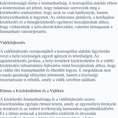
kulcsfontosságú eleme a fenntarthatóság. A koreográfiai alakítás ebben
a kontextusban azt jelenti, hogy tudatosan szervezzük meg a
közlekedési rendszereket, hogy azok ne csak hatékonyak, hanem
környezetbarátok is legyenek. Az elektromos járművek, a kerékpáros
közlekedés és a tömegközlekedés együttesei hozzájárulnak ahhoz,
hogy csökkentsük a szén-dioxid-kibocsátást, valamint támogassuk a
fenntartható városfejlesztést.
Vidékfejlesztés
A vidékfejlesztés szempontjából a koreográfiai alakítás figyelembe
veszi a helyi közösségek egyedi igényeit és lehetőségeit. Az
agrárközlekedés javítása, a helyi termékek közlekedtetése és a vidéki
közlekedési infrastruktúra fejlesztése mind hozzájárulnak ahhoz, hogy
a vidéki élet fenntarthatóbb és élhetőbb legyen. E megoldások nem
csupán gazdasági előnyöket jelentenek, hanem a közösségi
összetartozást is erősítik, amely a vidék szívében található.
Ritmus a Közlekedésben és a Vidéken
A közlekedés fenntarthatósága és a vidékfejlesztés szoros
összefonódása egyfajta ritmust teremt, amely az egyensúlyra törekszik:
a természet és az emberi tevékenység harmonikus együttműködésére.
Ez a ritmus nemcsak a közlekedési eszközök és útvonalak