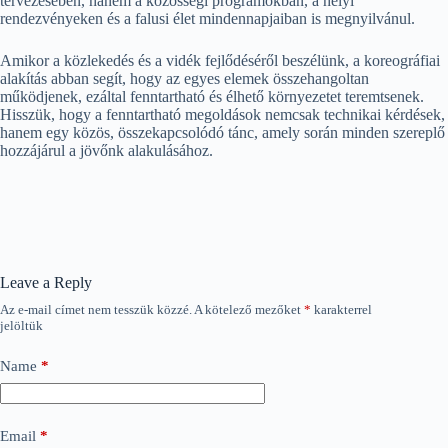
tervezésében, hanem a közösségi programokban, a helyi
rendezvényeken és a falusi élet mindennapjaiban is megnyilvánul.
Amikor a közlekedés és a vidék fejlődéséről beszélünk, a koreográfiai
alakítás abban segít, hogy az egyes elemek összehangoltan
működjenek, ezáltal fenntartható és élhető környezetet teremtsenek.
Hisszük, hogy a fenntartható megoldások nemcsak technikai kérdések,
hanem egy közös, összekapcsolódó tánc, amely során minden szereplő
hozzájárul a jövőnk alakulásához.
Leave a Reply
Az e-mail címet nem tesszük közzé.
A kötelező mezőket
*
karakterrel
jelöltük
Name
*
Email
*