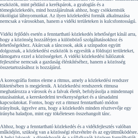
eszközök, mint például a kerékpárok, a gyaloglás és a
tömegközlekedés, mind hozzájárulnak ahhoz, hogy csökkentsük
ökológiai lábnyomunkat. Az ilyen közlekedési formák alkalmazása
nemcsak a városokban, hanem a vidéki területeken is kulcsfontosságú.
Vidéki fejlődés esetén a fenntartható közlekedés lehetőséget kínál arra,
hogy a közönség hozzáférjen a különböző szolgáltatásokhoz és
lehetőségekhez. Akárcsak a táncosok, akik a színpadon együtt
dolgoznak, a közlekedési eszközök is egyesítik a földrajzi területeket,
támogatva ezzel a közösségeket. A vidéki közlekedési hálózatok
fejlesztése nemcsak a gazdaság élénkítéséhez, hanem a közösség
összetartozásához is hozzájárul.
A koreográfia fontos eleme a ritmus, amely a közlekedési rendszer
lüktetésében is megjelenik. A közlekedési rendszerek ritmusa
meghatározza a városok és a falvak életét, befolyásolja a mindennapi
utazásainkat, a kereskedelmi tevékenységeket és a társadalmi
kapcsolatokat. Fontos, hogy ezt a ritmust fenntartható módon
irányítsuk, ügyelve arra, hogy a közlekedés minden résztvevője egy
irányba haladjon, mint egy tökéletesen összehangolt tánc.
Ahhoz, hogy a fenntartható közlekedés és a vidékfejlesztés valóban
működjön, szükség van a közösségi részvételre és az együttműködésre.
A helyi lakosok, a döntéshozók és a vállalkozók közösen formálhatják