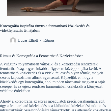
Koreográfia inspirálta ritmus a fenntartható közlekedés és
vidékfejlesztés témájában
Lucas Elliott
Ritmus
Ritmus és Koreográfia a Fenntartható Közlekedésben
A világunk folyamatosan változik, és a közlekedési rendszerek
fenntarthatósága egyre inkább a figyelem középpontjába kerül. A
fenntartható közlekedés és a vidéki fejlesztés olyan témák, melyek
szoros kapcsolatban állnak egymással. Képzeljük el, hogy a
közlekedés egy koreográfia, ahol minden táncosnak megvan a saját
szerepe, és az egész rendszer harmóniában cselekszik a környezet
védelme érdekében.
Ahogy a koreográfia az egyes mozdulatok precíz összhangjára épít,
úgy a fenntartható közlekedés is a különböző közlekedési módok és
infrastruktúrák összefonódására támaszkodik. Az alternatív közlekedési