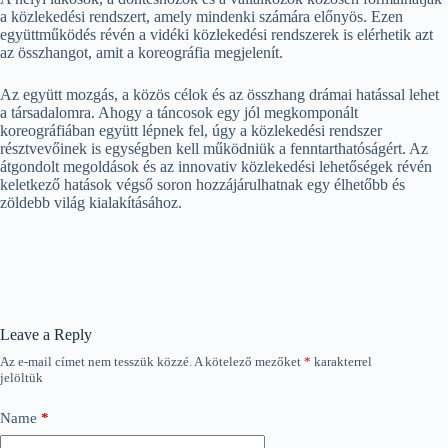
a közlekedési rendszert, amely mindenki számára előnyös. Ezen
együttműködés révén a vidéki közlekedési rendszerek is elérhetik azt
az összhangot, amit a koreográfia megjelenít.
Az együtt mozgás, a közös célok és az összhang drámai hatással lehet
a társadalomra. Ahogy a táncosok egy jól megkomponált
koreográfiában együtt lépnek fel, úgy a közlekedési rendszer
résztvevőinek is egységben kell működniük a fenntarthatóságért. Az
átgondolt megoldások és az innovativ közlekedési lehetőségek révén
keletkező hatások végső soron hozzájárulhatnak egy élhetőbb és
zöldebb világ kialakításához.
Leave a Reply
Az e-mail címet nem tesszük közzé.
A kötelező mezőket
*
karakterrel
jelöltük
Name
*