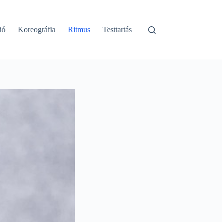
ió
Koreográfia
Ritmus
Testtartás