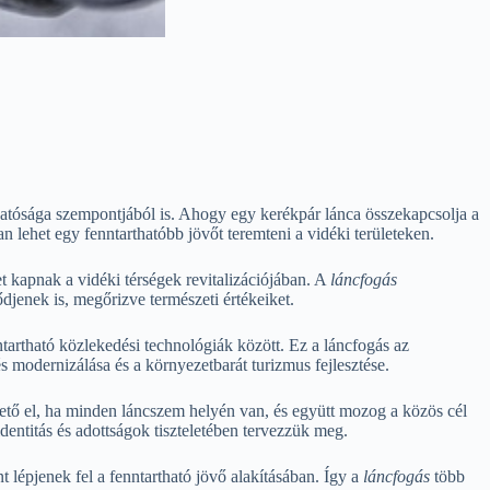
hatósága szempontjából is. Ahogy egy kerékpár lánca összekapcsolja a
n lehet egy fenntarthatóbb jövőt teremteni a vidéki területeken.
t kapnak a vidéki térségek revitalizációjában. A
láncfogás
jenek is, megőrizve természeti értékeiket.
tartható közlekedési technológiák között. Ez a láncfogás az
 modernizálása és a környezetbarát turizmus fejlesztése.
hető el, ha minden láncszem helyén van, és együtt mozog a közös cél
dentitás és adottságok tiszteletében tervezzük meg.
lépjenek fel a fenntartható jövő alakításában. Így a
láncfogás
több