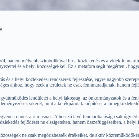
sa
ból, hanem mélyebb szimbolikával bír a közlekedés és a vidék fenntart
yezettel és a helyi közösségekkel. Ez a metafora segít megérteni, hogya
s és a helyi közlekedési rendszerek fejlesztése, egyre nagyobb szerepe
éges ahhoz, hogy ezek a területek ne csak fennmaradjanak, hanem fejlőd
együttműködés lendületét a helyi lakosság, az önkormányzatok és a fenn
deményezések sikerét, mint a kerékpárutak kiépítése, a tömegközlekedés
legyenek ennek a ritmusnak. A hosszú távú fenntarthatóság csak úgy ér
özlekedés fejlődését ne elszigetelten, hanem összefüggéseiben, a helyi i
közösségek ne csak megőrizhessék értékeiket, de aktív közreműködőként 