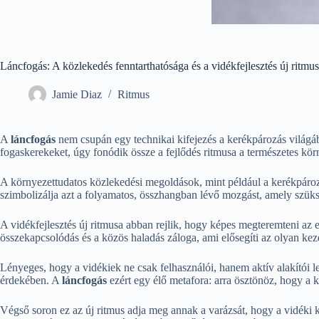
Láncfogás: A közlekedés fenntarthatósága és a vidékfejlesztés új ritmu
Jamie Diaz
Ritmus
A
láncfogás
nem csupán egy technikai kifejezés a kerékpározás világá
fogaskerekeket, úgy fonódik össze a fejlődés ritmusa a természetes körn
A környezettudatos közlekedési megoldások, mint például a kerékpározá
szimbolizálja azt a folyamatos, összhangban lévő mozgást, amely szüks
A vidékfejlesztés új ritmusa abban rejlik, hogy képes megteremteni az 
összekapcsolódás és a közös haladás záloga, ami elősegíti az olyan kez
Lényeges, hogy a vidékiek ne csak felhasználói, hanem aktív alakítói 
érdekében. A
láncfogás
ezért egy élő metafora: arra ösztönöz, hogy a k
Végső soron ez az új ritmus adja meg annak a varázsát, hogy a vidéki 