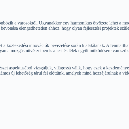
ülönbözik a városoktól. Ugyanakkor egy harmonikus ötvözete lehet a m
bevonása elengedhetetlen ahhoz, hogy olyan fejlesztési projektek szül
et a közlekedési innovációk bevezetése során kialakítanak. A fenntarth
hogyan a mozgásművészetben is a test és lélek együttműködésére van szü
vészet aspektusából vizsgáljuk, világossá válik, hogy ezek a kezdemén
l számos új lehetőség tárul fel előttünk, amelyek mind hozzájárulnak a vi