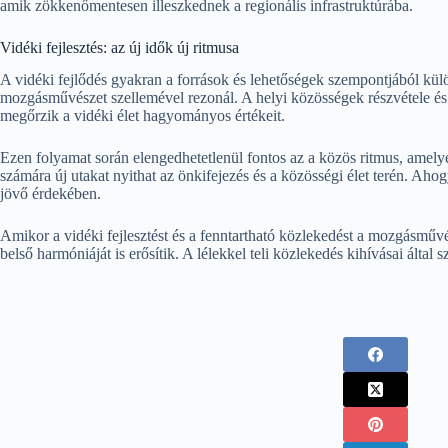
amik zökkenőmentesen illeszkednek a regionális infrastruktúrába.
Vidéki fejlesztés: az új idők új ritmusa
A vidéki fejlődés gyakran a források és lehetőségek szempontjából k
mozgásművészet szellemével rezonál. A helyi közösségek részvétele és 
megőrzik a vidéki élet hagyományos értékeit.
Ezen folyamat során elengedhetetlenül fontos az a közös ritmus, amely
számára új utakat nyithat az önkifejezés és a közösségi élet terén. A
jövő érdekében.
Amikor a vidéki fejlesztést és a fenntartható közlekedést a mozgásmű
belső harmóniáját is erősítik. A lélekkel teli közlekedés kihívásai álta