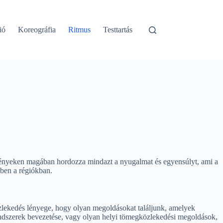
ió
Koreográfia
Ritmus
Testtartás
svényeken magában hordozza mindazt a nyugalmat és egyensúlyt, ami a
kben a régiókban.
özlekedés lényege, hogy olyan megoldásokat találjunk, amelyek
 rendszerek bevezetése, vagy olyan helyi tömegközlekedési megoldások,