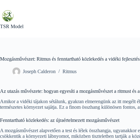
Skip
to
content
TSR Model
Mozgásművészet: Ritmus és fenntartható közlekedés a vidéki fejlesztés
Joseph Calderon
Ritmus
Az utazás művészete: hogyan egyesíti a mozgásművészet a ritmust és a
Amikor a vidéki tájakon sétálunk, gyakran elmerengünk az itt megélt 
természetes környezet sajátja. Ez a finom összhang különösen fontos,
Fenntartható közlekedés: az újraértelmezett mozgásművészet
A mozgásművészet alapvetően a test és lélek összhangja, ugyanakkor ez
csökkentik a környezeti lábnyomot, miközben tiszteletben tartják a kö