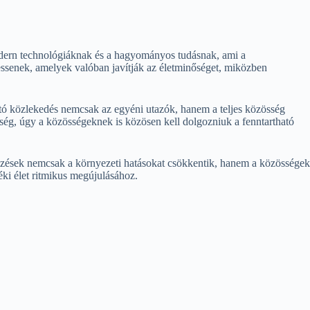
odern technológiáknak és a hagyományos tudásnak, ami a
essenek, amelyek valóban javítják az életminőséget, miközben
ató közlekedés nemcsak az egyéni utazók, hanem a teljes közösség
kség, úgy a közösségeknek is közösen kell dolgozniuk a fenntartható
yezések nemcsak a környezeti hatásokat csökkentik, hanem a közösségek
déki élet ritmikus megújulásához.