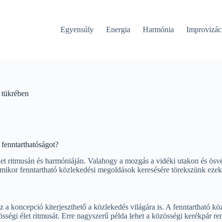
Egyensúly
Energia
Harmónia
Improvizác
 tükrében
 fenntarthatóságot?
élet ritmusán és harmóniáján. Valahogy a mozgás a vidéki utakon és ö
 amikor fenntartható közlekedési megoldások keresésére törekszünk eze
 a koncepció kiterjeszthető a közlekedés világára is. A fenntartható k
zösségi élet ritmusát. Erre nagyszerű példa lehet a közösségi kerékpár