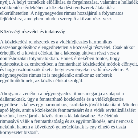
nyújt. A helyi termékek előállítása és forgalmazása, valamint a hulladék
csökkentése érdekében a közlekedési rendszerek átalakítása
elkerülhetetlen. A négynegyedes ritmus hozzájárul a folyamatos
fejlődéshez, amelyben minden szereplő aktívan részt vesz.
Közösségi részvétel és tudatosság
A közlekedési rendszerek és a vidékfejlesztés harmonikus
összehangolásához elengedhetetlen a közösségi részvétel. Csak akkor
érhetjük el a kívánt célokat, ha a lakosság aktívan részt vesz a
döntéshozatali folyamatokban. Ennek érdekében fontos, hogy
tudatosítsuk az emberekben a fenntartható közlekedési módok előnyeit,
és hogy ösztönözzük őket a helyi eseményeken való részvételre. A
négynegyedes ritmus itt is megjelenik: amikor az emberek
együttműködnek, az közös célokat szolgál.
Ahogyan a zenében a négynegyedes ritmus megadja az alapot a
dallamoknak, úgy a fenntartható közlekedés és a vidékfejlesztés
együttese is képes egy harmonikus, szolidáris jövőt kialakítani. Minden
apró lépés, amit a közlekedés fenntartásáért és a vidék revitalizálásáért
teszünk, hozzájárul a közös ritmus kialakításához. Az életünk
ritmusává válik a fenntarthatóság és az együttműködés, ami nemcsak
nekünk, hanem a következő generációknak is egy élhető és tiszta
környezetet biztosít.