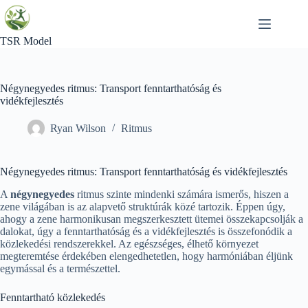
Skip
to
content
TSR Model
Négynegyedes ritmus: Transport fenntarthatóság és
vidékfejlesztés
Ryan Wilson
Ritmus
Négynegyedes ritmus: Transport fenntarthatóság és vidékfejlesztés
A
négynegyedes
ritmus szinte mindenki számára ismerős, hiszen a
zene világában is az alapvető struktúrák közé tartozik. Éppen úgy,
ahogy a zene harmonikusan megszerkesztett ütemei összekapcsolják a
dalokat, úgy a fenntarthatóság és a vidékfejlesztés is összefonódik a
közlekedési rendszerekkel. Az egészséges, élhető környezet
megteremtése érdekében elengedhetetlen, hogy harmóniában éljünk
egymással és a természettel.
Fenntartható közlekedés