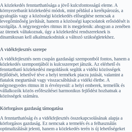
A közlekedés fenntarthatósága a jövő kulcsfontosságú eleme. A
környezetbarát közlekedési módok, mint például a kerékpározás, a
gyaloglás vagy a közösségi közlekedés elősegítése nemcsak a
levegőminőség javítását, hanem a közösségi kapcsolatok erősödését is
szolgálja. A négynegyedes ritmus itt is megjelenik: ahogyan a zenében
az ütemek váltakoznak, úgy a közlekedési rendszereknek is
dinamikusan kell alkalmazkodniuk a változó szükségletekhez.
A vidékfejlesztés szerepe
A vidékfejlesztés nem csupán gazdasági szempontból fontos, hanem a
közlekedés szempontjából is kulcsszerepet játszik. Az elérhető és
fenntartható közlekedési megoldások segítik a vidéki közösségek
fejlődését, lehetővé téve a helyi termékek piacra jutását, valamint a
fiatalok megtartását vagy visszacsábítását a vidéki életbe. A
négynegyedes ritmus itt is érvényesül: a helyi emberek, termelők és
vállalkozók közös erőfeszítései harmonikus fejlődést hozhatnak a
közösségek számára.
Körforgásos gazdaság támogatása
A fenntarthatóság és a vidékfejlesztés összekapcsolásának alapja a
körforgásos gazdaság. Ez nemcsak a termelés és a felhasználás
optimalizálását jelenti, hanem a közlekedés terén is új lehetőségeket