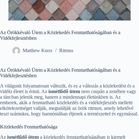
Az Örökkévaló Ütem a Közlekedés Fenntarthatóságában és a
Vidékfejlesztésben
Matthew Knox
Ritmus
Az Örökkévaló Ütem a Közlekedés Fenntarthatóságában és a
Vidékfejlesztésben
A világunk folyamatosan változik, és ez a változás a közlekedést és a
vidéki életet is érinti. Az
ismétlődő ütem
nem csupán a zenében vagy
a táncban jelenik meg, hanem a mindennapi életünkben is. Az
emberek, akik a fenntartható közlekedés és a vidékfejlesztés melletti
elkötelezettséget vallják, megtalálják az örök ritmust, amely lehetővé
teszi számukra, hogy harmóniában éljenek a természettel és egymással.
Közlekedés Fenntarthatósága
Az
ismétlődő ütem
a közlekedés fenntarthatóságában is kiemelt