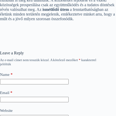
ritmusait is meg kell találnunk. A közlekedés fejlődése és a vidéki
közösségek prosperálása csak az együttműködés és a tudatos döntések
révén valósulhat meg. Az
ismétlődő ütem
a fenntarthatóságban az
életünk minden területén megjelenik, emlékeztetve minket arra, hogy a
múlt és a jövő milyen szorosan összefonódik.
Leave a Reply
Az e-mail címet nem tesszük közzé.
A kötelező mezőket
*
karakterrel
jelöltük
Name
*
Email
*
Website