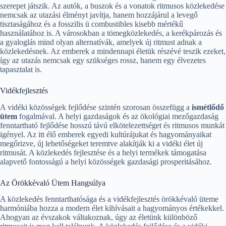
szerepet játszik. Az autók, a buszok és a vonatok ritmusos közlekedése
nemcsak az utazási élményt javítja, hanem hozzájárul a levegő
tisztaságához és a fosszilis ü combustibles kisebb mértékű
használatához is. A városokban a tömegközlekedés, a kerékpározás és
a gyaloglás mind olyan alternatívák, amelyek új ritmust adnak a
közlekedésnek. Az emberek a mindennapi életük részévé teszik ezeket,
így az utazás nemcsak egy szükséges rossz, hanem egy élvezetes
tapasztalat is.
Vidékfejlesztés
A vidéki közösségek fejlődése szintén szorosan összefügg a
ismétlődő
ütem
fogalmával. A helyi gazdaságok és az ökológiai mezőgazdaság
fenntartható fejlődése hosszú távú elkötelezettséget és ritmusos munkát
igényel. Az itt élő emberek egyedi kultúrájukat és hagyományaikat
megőrizve, új lehetőségeket teremtve alakítják ki a vidéki élet új
ritmusát. A közlekedés fejlesztése és a helyi termékek támogatása
alapvető fontosságú a helyi közösségek gazdasági prosperitásához.
Az Örökkévaló Ütem Hangsúlya
A közlekedés fenntarthatósága és a vidékfejlesztés örökkévaló üteme
harmóniába hozza a modern élet kihívásait a hagyományos értékekkel.
Ahogyan az évszakok váltakoznak, úgy az életünk különböző