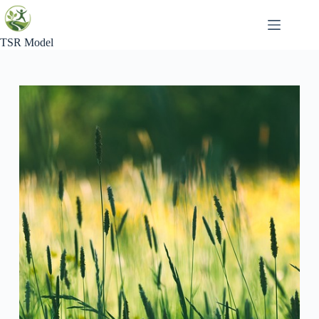
Skip
to
content
TSR Model