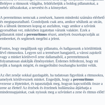
Belépve a ritmusok világába, felidézhetjük a boldog pillanatokat, a
nehéz időszakokat, a nevetést és a könnyeket.
A peremritmus nemcsak a zenészek, hanem mindenki számára elérhető
és megtapasztalható. Gondoljunk csak arra, amikor sétálunk az utcán,
és a lábunk ütemesen kopog az aszfalton, vagy amikor a szívünk
gyorsabban ver, miközben izgatottan várunk valakire. Ezek a
pillanatok mind a
peremritmus
részei, amelyek összekapcsolják az
embereket, és segítenek megélni a jelent.
Fontos, hogy megálljunk egy pillanatra, és hallgassunk a körülöttünk
lévő ritmusokra. Legyen szó a természet hangjairól, a városi zajokról
vagy a minket körülvevő zene dallamaiból, a peremritmusok
folyamatosan alakítják élményeinket. Érdemes felfedezni, hogy mi
rejlik a hangok mögött, és megpróbálni összhangba kerülni velük.
Az élet zenéje sokkal gazdagabb, ha tudatosan figyelünk a ritmusokra,
amelyek körülvesznek minket. Engedjük, hogy a
peremritmus
vezesse a lépteinket, és tapasztaljuk meg, hogyan kapcsolódik össze a
zene az élettel! Az érzések és érzelmek hullámzása átjárhatja a
mindennapjainkat, csak nyissuk meg a szívünket a zene és ritmus előtt!