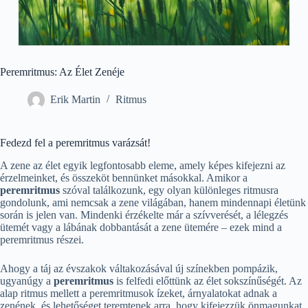
Peremritmus: Az Élet Zenéje
Erik Martin
Ritmus
Fedezd fel a peremritmus varázsát!
A zene az élet egyik legfontosabb eleme, amely képes kifejezni az
érzelmeinket, és összeköt bennünket másokkal. Amikor a
peremritmus
szóval találkozunk, egy olyan különleges ritmusra
gondolunk, ami nemcsak a zene világában, hanem mindennapi életünk
során is jelen van. Mindenki érzékelte már a szívverését, a lélegzés
ütemét vagy a lábának dobbantását a zene ütemére – ezek mind a
peremritmus részei.
Ahogy a táj az évszakok váltakozásával új színekben pompázik,
ugyanúgy a
peremritmus
is felfedi előttünk az élet sokszínűségét. Az
alap ritmus mellett a peremritmusok ízeket, árnyalatokat adnak a
zenének, és lehetőséget teremtenek arra, hogy kifejezzük önmagunkat.