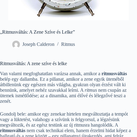
„Ritmusváltás: A Zene Szíve és Lelke”
Joseph Calderon
Ritmus
Ritmusváltás: A zene szíve és lelke
Van valami megfoghatatlan varázsa annak, amikor a
ritmusváltás
belép egy dallamba. Ez a pillanat, amikor a zene egyik üteméből
átbillenünk egy egészen más világba, gyakran olyan érzést vált ki
bennünk, amelyet nehéz szavakkal leírni. A
ritmus
nem csupán az
ütemek ismétlődése; az a dinamika, ami élővé és lélegzővé teszi a
zenét.
Gondolj bele: amikor egy zenekar hirtelen megváltoztatja a tempót
vagy a lüktetést, valahogy a szívünk is felgyorsul, a légzésünk
megváltozik, és az egész testünk az új ritmusra hangolódik. A
ritmusváltás
nem csak technikai elem, hanem érzelmi hidat képez a
hallgató és a zene között – egy pillanatnyi újrakezdés, ami felráz,