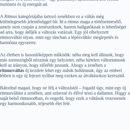
ösztönöz és új energiát ad.
A
Ritmus
kategóriájába tartozó zenékben ez a váltás még
különlegesebb jelentőséggel bír. Itt a ritmus maga a történetmesélő,
amely nem csupán a zenészeknek, hanem hallgatóknak is lehetőséget
ad arra, hogy átéljék a változás varázsát. Egy jól elhelyezett
ritmusváltás olyan, mint egy táncban a lépésváltás: meglepetés és
harmónia egyszerre.
Az életben is hasonlóképpen működik: néha meg kell állnunk, hogy
más szemszögből nézzünk egy helyzetet, néha hirtelen változtatnunk
kell az irányon, hogy előrébb jussunk. Ahogy a zenében a
ritmusváltás
új kezdete lehet egy másik hullámnak, úgy az emberi
létben is egy új fejezet nyílhat meg ezeken az átváltásokon keresztül.
Bátorítsd magad, hogy ne félj a változástól – fogadd úgy, mint egy új
ritmusváltást a zenében, ami színessé és élővé teszi a dallamot. Higgy a
saját belső ritmusodban, és engedd, hogy ezek a váltások vezessenek
egy harmonikusabb, teljesebb élet felé.