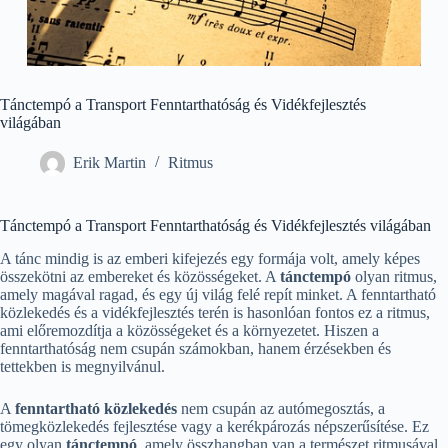
Tánctempó a Transport Fenntarthatóság és Vidékfejlesztés
világában
Erik Martin
Ritmus
Tánctempó a Transport Fenntarthatóság és Vidékfejlesztés világában
A tánc mindig is az emberi kifejezés egy formája volt, amely képes
összekötni az embereket és közösségeket. A
tánctempó
olyan ritmus,
amely magával ragad, és egy új világ felé repít minket. A fenntartható
közlekedés és a vidékfejlesztés terén is hasonlóan fontos ez a ritmus,
ami előremozdítja a közösségeket és a környezetet. Hiszen a
fenntarthatóság nem csupán számokban, hanem érzésekben és
tettekben is megnyilvánul.
A
fenntartható közlekedés
nem csupán az autómegosztás, a
tömegközlekedés fejlesztése vagy a kerékpározás népszerűsítése. Ez
egy olyan
tánctempó
, amely összhangban van a természet ritmusával.