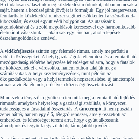
Ha tudatosan választjuk meg közlekedési módunkat, abban nemcsak a
saját, hanem a közösségünk jövőjét is formáljuk. Egy jól megtervezett,
fenntartható közlekedési rendszer segíthet csökkenteni a szén-dioxid-
kibocsátást, és ezzel együtt védi bolygónkat. Az utazásaink
átgondolásával és a zöld megoldások keresésével egy harmonikusabb
életmódot választunk — akárcsak egy táncban, ahol a lépések
összehangolódnak a zenével.
A
vidékfejlesztés
szintén egy felemelő ritmus, amely megerősíti a
vidéki közösségeket. A helyi gazdaságok fellendítése és a fenntartható
mezőgazdaság előtérbe helyezése lehetőséget ad arra, hogy a fiatalok
ne költözzenek el a városokba, hanem otthon találják meg a
számításaikat. A helyi kezdeményezések, mint például az
ökogazdálkodás vagy a helyi termékek népszerűsítése, új tánctempót
adnak a vidéki életnek, erősítve a közösségi összetartozást.
Mindezek a tényezők együttesen teremtik meg a fenntartható fejlődés
ritmusát, amelyben helyet kap a gazdasági stabilitás, a környezeti
tudatosság és a társadalmi összetartás. A
tánctempó
itt nem pusztán
zenei háttér, hanem egy élő, lélegző rendszer, amely összeköti az
embereket, és lehetőséget teremt arra, hogy együtt alkossunk,
álmodjunk és tegyünk egy zöldebb, támogatóbb jövőért.
Az a tánc, amelyet a fenntarthatóság és a vidékfejlesztés terén járunk,