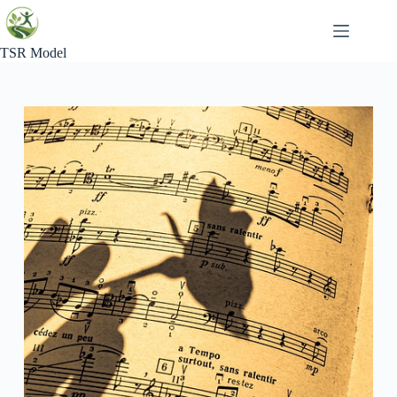
Skip
to
content
TSR Model