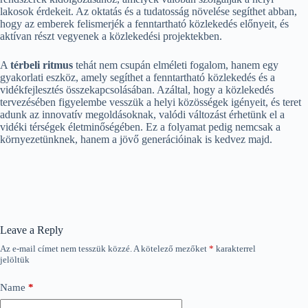
lakosok érdekeit. Az oktatás és a tudatosság növelése segíthet abban,
hogy az emberek felismerjék a fenntartható közlekedés előnyeit, és
aktívan részt vegyenek a közlekedési projektekben.
A
térbeli ritmus
tehát nem csupán elméleti fogalom, hanem egy
gyakorlati eszköz, amely segíthet a fenntartható közlekedés és a
vidékfejlesztés összekapcsolásában. Azáltal, hogy a közlekedés
tervezésében figyelembe vesszük a helyi közösségek igényeit, és teret
adunk az innovatív megoldásoknak, valódi változást érhetünk el a
vidéki térségek életminőségében. Ez a folyamat pedig nemcsak a
környezetünknek, hanem a jövő generációinak is kedvez majd.
Leave a Reply
Az e-mail címet nem tesszük közzé.
A kötelező mezőket
*
karakterrel
jelöltük
Name
*