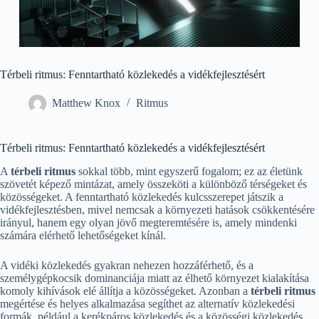
Térbeli ritmus: Fenntartható közlekedés a vidékfejlesztésért
Matthew Knox
Ritmus
Térbeli ritmus: Fenntartható közlekedés a vidékfejlesztésért
A
térbeli ritmus
sokkal több, mint egyszerű fogalom; ez az életünk
szövetét képező mintázat, amely összeköti a különböző térségeket és
közösségeket. A fenntartható közlekedés kulcsszerepet játszik a
vidékfejlesztésben, mivel nemcsak a környezeti hatások csökkentésére
irányul, hanem egy olyan jövő megteremtésére is, amely mindenki
számára elérhető lehetőségeket kínál.
A vidéki közlekedés gyakran nehezen hozzáférhető, és a
személygépkocsik dominanciája miatt az élhető környezet kialakítása
komoly kihívások elé állítja a közösségeket. Azonban a
térbeli ritmus
megértése és helyes alkalmazása segíthet az alternatív közlekedési
formák, például a kerékpáros közlekedés és a közösségi közlekedés