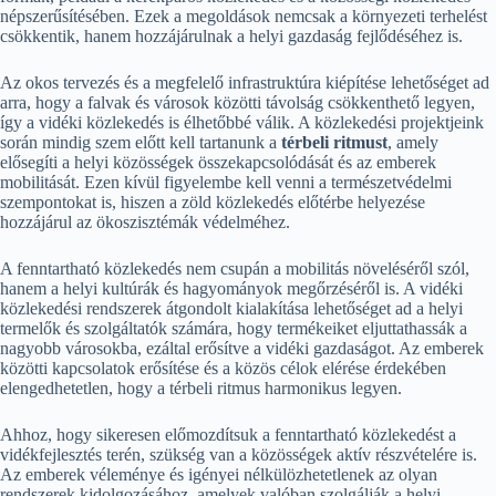
népszerűsítésében. Ezek a megoldások nemcsak a környezeti terhelést
csökkentik, hanem hozzájárulnak a helyi gazdaság fejlődéséhez is.
Az okos tervezés és a megfelelő infrastruktúra kiépítése lehetőséget ad
arra, hogy a falvak és városok közötti távolság csökkenthető legyen,
így a vidéki közlekedés is élhetőbbé válik. A közlekedési projektjeink
során mindig szem előtt kell tartanunk a
térbeli ritmust
, amely
elősegíti a helyi közösségek összekapcsolódását és az emberek
mobilitását. Ezen kívül figyelembe kell venni a természetvédelmi
szempontokat is, hiszen a zöld közlekedés előtérbe helyezése
hozzájárul az ökoszisztémák védelméhez.
A fenntartható közlekedés nem csupán a mobilitás növeléséről szól,
hanem a helyi kultúrák és hagyományok megőrzéséről is. A vidéki
közlekedési rendszerek átgondolt kialakítása lehetőséget ad a helyi
termelők és szolgáltatók számára, hogy termékeiket eljuttathassák a
nagyobb városokba, ezáltal erősítve a vidéki gazdaságot. Az emberek
közötti kapcsolatok erősítése és a közös célok elérése érdekében
elengedhetetlen, hogy a térbeli ritmus harmonikus legyen.
Ahhoz, hogy sikeresen előmozdítsuk a fenntartható közlekedést a
vidékfejlesztés terén, szükség van a közösségek aktív részvételére is.
Az emberek véleménye és igényei nélkülözhetetlenek az olyan
rendszerek kidolgozásához, amelyek valóban szolgálják a helyi