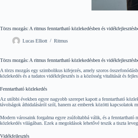
Törzs mozgás: A ritmus fenntartható közlekedésben és vidékfejlesztés
Lucas Elliott
Ritmus
Törzs mozgás: A ritmus fenntartható közlekedésben és vidékfejlesztés
A törzs mozgás egy szimbolikus kifejezés, amely szoros összefonódásban á
közlekedés és a tudatos vidékfejlesztés is a közösség vitalitását és fejlesz
Fenntartható közlekedés
Az utóbbi években egyre nagyobb szerepet kapott a fenntartható közleke
távolságok áthidalásáról szól, hanem az emberek közötti kapcsolatok me
Modern városaink forgalma egyre zsúfoltabbá válik, és a fenntartható 
közlekedés világában. Ezek a megoldások lehetővé teszik a tiszta leveg
Vidékfejlesztés