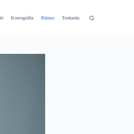
ió
Koreográfia
Ritmus
Testtartás