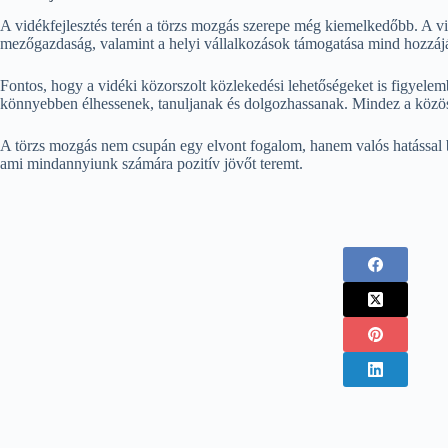
A vidékfejlesztés terén a törzs mozgás szerepe még kiemelkedőbb. A vid
mezőgazdaság, valamint a helyi vállalkozások támogatása mind hozzájár
Fontos, hogy a vidéki közorszolt közlekedési lehetőségeket is figyelem
könnyebben élhessenek, tanuljanak és dolgozhassanak. Mindez a közösségi
A törzs mozgás nem csupán egy elvont fogalom, hanem valós hatással b
ami mindannyiunk számára pozitív jövőt teremt.