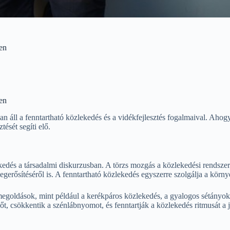
ben
ben
ll a fenntartható közlekedés és a vidékfejlesztés fogalmaival. Ahogyan a 
tését segíti elő.
dés a társadalmi diskurzusban. A törzs mozgás a közlekedési rendszerek
gerősítéséről is. A fenntartható közlekedés egyszerre szolgálja a körn
megoldások, mint például a kerékpáros közlekedés, a gyalogos sétányok,
őt, csökkentik a szénlábnyomot, és fenntartják a közlekedés ritmusát a 