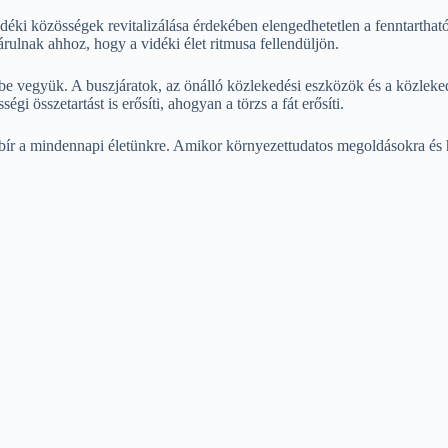
éki közösségek revitalizálása érdekében elengedhetetlen a fenntartható 
ulnak ahhoz, hogy a vidéki élet ritmusa fellendüljön.
be vegyük. A buszjáratok, az önálló közlekedési eszközök és a közleked
 összetartást is erősíti, ahogyan a törzs a fát erősíti.
ír a mindennapi életünkre. Amikor környezettudatos megoldásokra és h