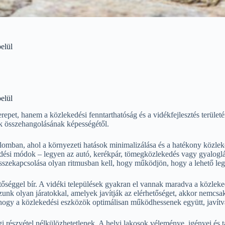
elül
elül
pet, hanem a közlekedési fenntarthatóság és a vidékfejlesztés terület
k összehangolásának képességétől.
alomban, ahol a környezeti hatások minimalizálása és a hatékony közle
dési módok – legyen az autó, kerékpár, tömegközlekedés vagy gyaloglás 
összekapcsolása olyan ritmusban kell, hogy működjön, hogy a lehető leg
őséggel bír. A vidéki települések gyakran el vannak maradva a közlekedé
zunk olyan járatokkal, amelyek javítják az elérhetőséget, akkor nemcsa
, hogy a közlekedési eszközök optimálisan működhessenek együtt, javítv
 részvétel nélkülözhetetlenek. A helyi lakosok véleménye, igényei és t