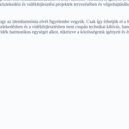
zlekedési és vidékfejlesztési projektek tervezésében és végrehajtásába
gy az ütemharmónia elvét figyelembe vegyük. Csak így érhetjük el a fe
közlekedésben és a vidékfejlesztésben nem csupán technikai kihívás, han
vidék harmonikus egységet alkot, tükrözve a közösségeink igényeit és ér