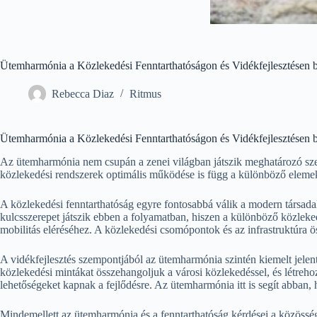
Ütemharmónia a Közlekedési Fenntarthatóságon és Vidékfejlesztésen b
Rebecca Diaz
Ritmus
Ütemharmónia a Közlekedési Fenntarthatóságon és Vidékfejlesztésen b
Az ütemharmónia nem csupán a zenei világban játszik meghatározó szere
közlekedési rendszerek optimális működése is függ a különböző eleme
A közlekedési fenntarthatóság egyre fontosabbá válik a modern társad
kulcsszerepet játszik ebben a folyamatban, hiszen a különböző közleke
mobilitás eléréséhez. A közlekedési csomópontok és az infrastruktúra 
A vidékfejlesztés szempontjából az ütemharmónia szintén kiemelt jelent
közlekedési mintákat összehangoljuk a városi közlekedéssel, és létreho
lehetőségeket kapnak a fejlődésre. Az ütemharmónia itt is segít abban
Mindemellett az ütemharmónia és a fenntarthatóság kérdései a közösségi