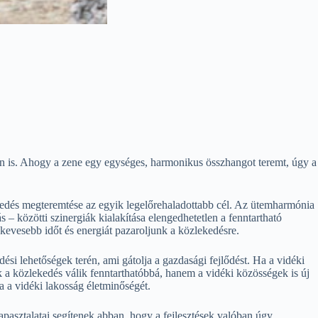
én is. Ahogy a zene egy egységes, harmonikus összhangot teremt, úgy a
kedés megteremtése az egyik legelőrehaladottabb cél. Az ütemharmónia
– közötti szinergiák kialakítása elengedhetetlen a fenntartható
kevesebb időt és energiát pazaroljunk a közlekedésre.
si lehetőségek terén, ami gátolja a gazdasági fejlődést. Ha a vidéki
k a közlekedés válik fenntarthatóbbá, hanem a vidéki közösségek is új
a a vidéki lakosság életminőségét.
apasztalatai segítenek abban, hogy a fejlesztések valóban úgy