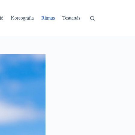
ió
Koreográfia
Ritmus
Testtartás