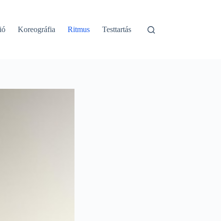
ió
Koreográfia
Ritmus
Testtartás