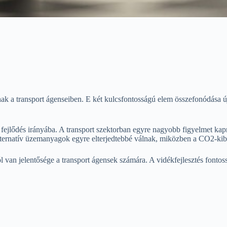
ak a transport ágenseiben. E két kulcsfontosságú elem összefonódása új k
tó fejlődés irányába. A transport szektorban egyre nagyobb figyelmet 
ternatív üzemanyagok egyre elterjedtebbé válnak, miközben a CO2-kiboc
n jelentősége a transport ágensek számára. A vidékfejlesztés fontosság