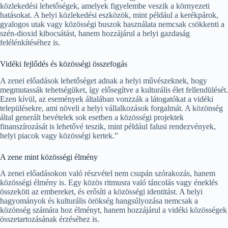
közlekedési lehetőségek, amelyek figyelembe veszik a környezeti
hatásokat. A helyi közlekedési eszközök, mint például a kerékpárok,
gyalogos utak vagy közösségi buszok használata nemcsak csökkenti a
szén-dioxid kibocsátást, hanem hozzájárul a helyi gazdaság
felélénkítéséhez is.
Vidéki fejlődés és közösségi összefogás
A zenei előadások lehetőséget adnak a helyi művészeknek, hogy
megmutassák tehetségüket, így elősegítve a kulturális élet fellendülését.
Ezen kívül, az események általában vonzzák a látogatókat a vidéki
településekre, ami növeli a helyi vállalkozások forgalmát. A közönség
által generált bevételek sok esetben a közösségi projektek
finanszírozását is lehetővé teszik, mint például falusi rendezvények,
helyi piacok vagy közösségi kertek.”
A zene mint közösségi élmény
A zenei előadásokon való részvétel nem csupán szórakozás, hanem
közösségi élmény is. Egy közös ritmusra való táncolás vagy éneklés
összeköti az embereket, és erősíti a közösségi identitást. A helyi
hagyományok és kulturális örökség hangsúlyozása nemcsak a
közönség számára hoz élményt, hanem hozzájárul a vidéki közösségek
összetartozásának érzéséhez is.