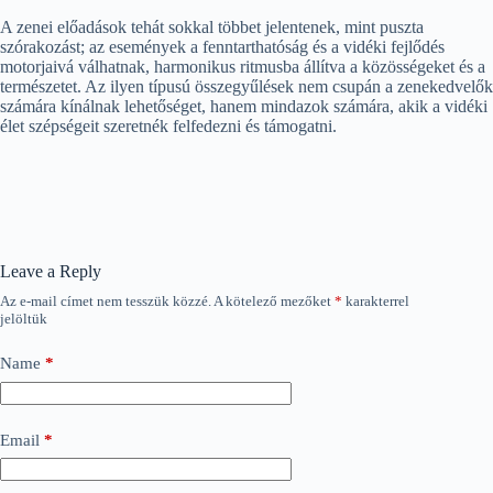
A zenei előadások tehát sokkal többet jelentenek, mint puszta
szórakozást; az események a fenntarthatóság és a vidéki fejlődés
motorjaivá válhatnak, harmonikus ritmusba állítva a közösségeket és a
természetet. Az ilyen típusú összegyűlések nem csupán a zenekedvelők
számára kínálnak lehetőséget, hanem mindazok számára, akik a vidéki
élet szépségeit szeretnék felfedezni és támogatni.
Leave a Reply
Az e-mail címet nem tesszük közzé.
A kötelező mezőket
*
karakterrel
jelöltük
Name
*
Email
*