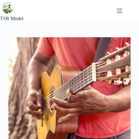
Skip
to
content
TSR Model