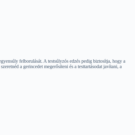
gyensúly felborulását. A testsúlyzós edzés pedig biztosítja, hogy a
retnéd a gerincedet megerősíteni és a testtartásodat javítani, a