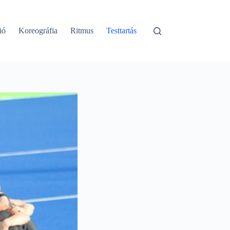
ió
Koreográfia
Ritmus
Testtartás