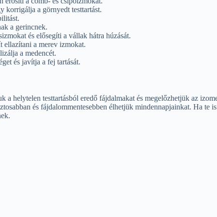
en erősíti a comb- és csípőizmokat.
gy korrigálja a görnyedt testtartást.
litást.
nak a gerincnek.
izmokat és elősegíti a vállak hátra húzását.
ít ellazítani a merev izmokat.
lizálja a medencét.
get és javítja a fej tartását.
k a helytelen testtartásból eredő fájdalmakat és megelőzhetjük az izome
osabban és fájdalommentesebben élhetjük mindennapjainkat. Ha te is sze
nek.