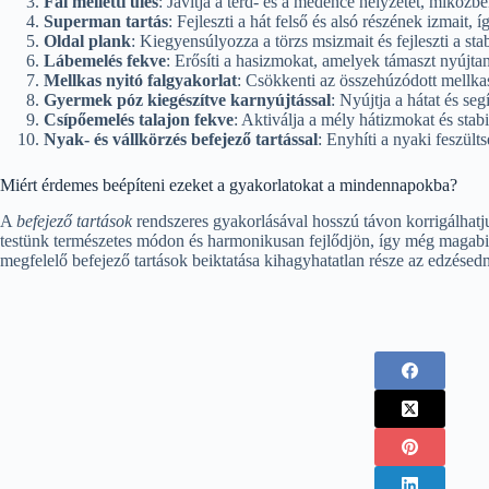
Fal melletti ülés
: Javítja a térd- és a medence helyzetét, miközb
Superman tartás
: Fejleszti a hát felső és alsó részének izmait, í
Oldal plank
: Kiegyensúlyozza a törzs msizmait és fejleszti a stabi
Lábemelés fekve
: Erősíti a hasizmokat, amelyek támaszt nyújta
Mellkas nyitó falgyakorlat
: Csökkenti az összehúzódott mellkas
Gyermek póz kiegészítve karnyújtással
: Nyújtja a hátat és seg
Csípőemelés talajon fekve
: Aktiválja a mély hátizmokat és stabi
Nyak- és vállkörzés befejező tartással
: Enyhíti a nyaki feszültsé
Miért érdemes beépíteni ezeket a gyakorlatokat a mindennapokba?
A
befejező tartások
rendszeres gyakorlásával hosszú távon korrigálhatju
testünk természetes módon és harmonikusan fejlődjön, így még magabizt
megfelelő befejező tartások beiktatása kihagyhatatlan része az edzésed