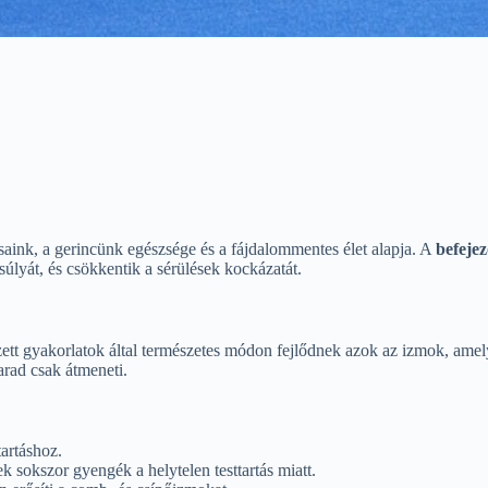
saink, a gerincünk egészsége és a fájdalommentes élet alapja. A
befejez
nsúlyát, és csökkentik a sérülések kockázatát.
ett gyakorlatok által természetes módon fejlődnek azok az izmok, amelye
arad csak átmeneti.
tartáshoz.
ek sokszor gyengék a helytelen testtartás miatt.