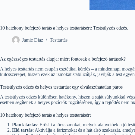
10 hatékony befejező tartás a helyes testtartásért: Testsúlyzós edzés.
Jamie Diaz
Testtartás
Az egészséges testtartás alapja: miért fontosak a befejező tartások?
A helyes testtartás nem csupán esztétikai kérdés – a mindennapi mozgá
kulcsszerepet, hiszen ezek az izmokat stabilizálják, javítják a test egye
Testsúlyzós edzés és helyes testtartás: egy elválaszthatatlan páros
A testsúlyzós edzés különösen hatékony, hiszen a saját súlyunkkal végz
esetben segítenek a helyes pozíciók rögzítésében, így a fejlődés nem m
10 hatékony befejező tartás a helyes testtartásért
Plank tartás
: Erősíti a törzsizmokat, melyek alapvetőek a jó test
Híd tartás
: Aktiválja a farizmokat és a hát alsó szakaszát, amely