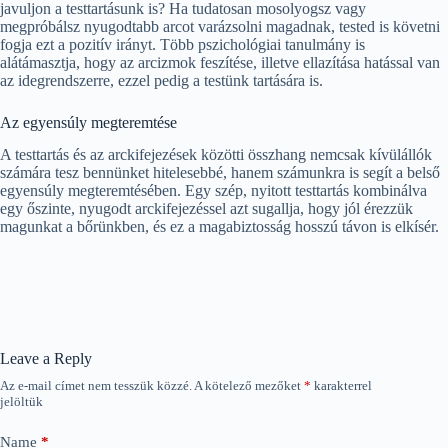
javuljon a testtartásunk is? Ha tudatosan mosolyogsz vagy
megpróbálsz nyugodtabb arcot varázsolni magadnak, tested is követni
fogja ezt a pozitív irányt. Több pszichológiai tanulmány is
alátámasztja, hogy az arcizmok feszítése, illetve ellazítása hatással van
az idegrendszerre, ezzel pedig a testünk tartására is.
Az egyensúly megteremtése
A testtartás és az arckifejezések közötti összhang nemcsak kívülállók
számára tesz bennünket hitelesebbé, hanem számunkra is segít a belső
egyensúly megteremtésében. Egy szép, nyitott testtartás kombinálva
egy őszinte, nyugodt arckifejezéssel azt sugallja, hogy jól érezzük
magunkat a bőrünkben, és ez a magabiztosság hosszú távon is elkísér.
Leave a Reply
Az e-mail címet nem tesszük közzé.
A kötelező mezőket
*
karakterrel
jelöltük
Name
*