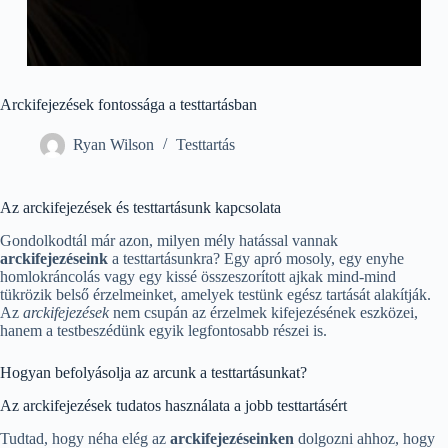
Arckifejezések fontossága a testtartásban
Ryan Wilson
Testtartás
Az arckifejezések és testtartásunk kapcsolata
Gondolkodtál már azon, milyen mély hatással vannak
arckifejezéseink
a testtartásunkra? Egy apró mosoly, egy enyhe
homlokráncolás vagy egy kissé összeszorított ajkak mind-mind
tükrözik belső érzelmeinket, amelyek testünk egész tartását alakítják.
Az
arckifejezések
nem csupán az érzelmek kifejezésének eszközei,
hanem a testbeszédünk egyik legfontosabb részei is.
Hogyan befolyásolja az arcunk a testtartásunkat?
Az arckifejezések tudatos használata a jobb testtartásért
Tudtad, hogy néha elég az
arckifejezéseinken
dolgozni ahhoz, hogy