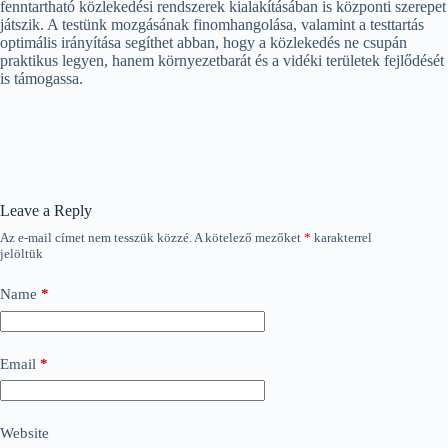
fenntartható közlekedési rendszerek kialakításában is központi szerepet
játszik. A testünk mozgásának finomhangolása, valamint a testtartás
optimális irányítása segíthet abban, hogy a közlekedés ne csupán
praktikus legyen, hanem környezetbarát és a vidéki területek fejlődését
is támogassa.
Leave a Reply
Az e-mail címet nem tesszük közzé.
A kötelező mezőket
*
karakterrel
jelöltük
Name
*
Email
*
Website