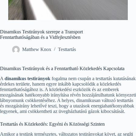
Dinamikus Testirányok szerepe a Transport
Fenntarthatóságában és a Vidfejlesztésben
Matthew Knox
Testtartás
Dinamikus Testirányok és a Fenntartható Közlekedés Kapcsolata
A
dinamikus testirányok
fogalma nem csupán a testtartás kutatásának
érdekes területe, hanem egyre inkább kapcsolódik a közlekedés
fenntarthatóságához is. A közlekedési eszközök és az emberek
mozgásának hatékonyabb irányítása révén hozzájárulhatunk környezeti
lábnyomunk csökkentéséhez. A helyes, dinamikusan változó testtartás
és mozgásirány lehetővé teszi, hogy a utazások energiahatékonyabbak
legyenek, ami csökkentheti az üvegházhatású gázok kibocsátását.
Testtartás és Közlekedés: Egyéni és Közösségi Szinten
Amikor a testünk természetes, változatos testirányokat követ, az segíti