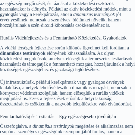
az egészség megőrzését, és ráadásul a közlekedési eszközök
használatakor is előnyös. Például az aktív közlekedési módok, mint a
gyaloglás vagy a kerékpározás, ahol a
dinamikus testirányok
jól
érvényesülnek, nemcsak a személyes jólétünket növelik, hanem
hozzájárulnak a szén-dioxid-kibocsátás csökkentéséhez is.
Rurális Vidékfejlesztés és a Fenntartható Közlekedési Gyakorlatok
A vidéki térségek fejlesztése során különös figyelmet kell fordítani a
dinamikus testirányok
előnyének kihasználására. Az olyan
közlekedési megoldások, amelyek elősegítik a természetes testtartások
használatát és támogatják a fenntartható mozgást, hozzájárulnak a helyi
közösségek egészségéhez és gazdasági fejlődéséhez.
Új infrastruktúrák, például kerékpárutak vagy gyalogos ösvények
kialakítása, amelyek lehetővé teszik a dinamikus mozgást, nemcsak a
környezet védelmét szolgálják, hanem elősegítik a rurális vidékek
megújulását is. Ezek a fejlesztések erősítik a helyi lakosság
összetartását és csökkentik a nagyobb településekre való elvándorlást.
Fenntarthatóság és Testtartás – Egy egészségesebb jövő útján
Összefoglalva, a
dinamikus testirányok
megértése és alkalmazása nem
csupán a személyes egészségünk szempontjából fontos, hanem a