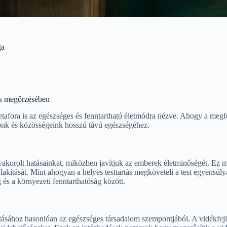
ga
tás megőrzésében
tafora is az egészséges és fenntartható életmódra nézve. Ahogy a megfel
gónk és közösségeink hosszú távú egészségéhez.
akorolt hatásainkat, miközben javítjuk az emberek életminőségét. Ez ma
alakítását. Mint ahogyan a helyes testtartás megköveteli a test egyensúly
és a környezeti fenntarthatóság között.
tartásához hasonlóan az egészséges társadalom szempontjából. A vidékfejl