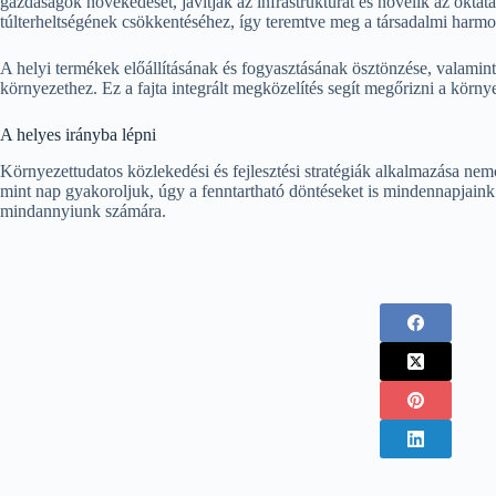
gazdaságok növekedését, javítják az infrastruktúrát és növelik az okta
túlterheltségének csökkentéséhez, így teremtve meg a társadalmi harmonia
A helyi termékek előállításának és fogyasztásának ösztönzése, valamin
környezethez. Ez a fajta integrált megközelítés segít megőrizni a körny
A helyes irányba lépni
Környezettudatos közlekedési és fejlesztési stratégiák alkalmazása nem
mint nap gyakoroljuk, úgy a fenntartható döntéseket is mindennapjaink r
mindannyiunk számára.