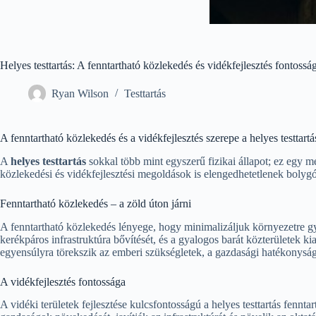
Helyes testtartás: A fenntartható közlekedés és vidékfejlesztés fontossá
Ryan Wilson
Testtartás
A fenntartható közlekedés és a vidékfejlesztés szerepe a helyes testtar
A
helyes testtartás
sokkal több mint egyszerű fizikai állapot; ez egy me
közlekedési és vidékfejlesztési megoldások is elengedhetetlenek boly
Fenntartható közlekedés – a zöld úton járni
A fenntartható közlekedés lényege, hogy minimalizáljuk környezetre gy
kerékpáros infrastruktúra bővítését, és a gyalogos barát közterületek ki
egyensúlyra törekszik az emberi szükségletek, a gazdasági hatékonyság 
A vidékfejlesztés fontossága
A vidéki területek fejlesztése kulcsfontosságú a helyes testtartás fenn