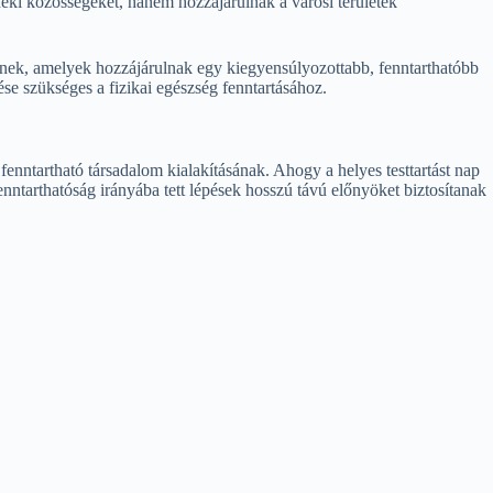
déki közösségeket, hanem hozzájárulnak a városi területek
ésnek, amelyek hozzájárulnak egy kiegyensúlyozottabb, fenntarthatóbb
ése szükséges a fizikai egészség fenntartásához.
enntartható társadalom kialakításának. Ahogy a helyes testtartást nap
enntarthatóság irányába tett lépések hosszú távú előnyöket biztosítanak