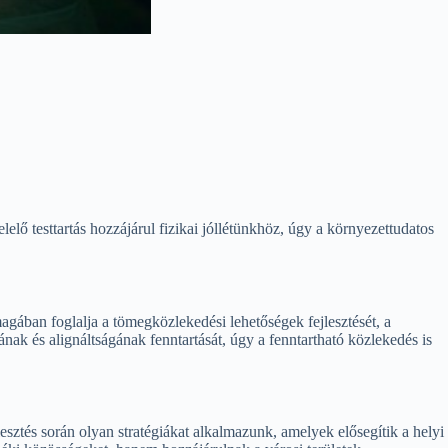
elő testtartás hozzájárul fizikai jóllétünkhöz, úgy a környezettudatos
gában foglalja a tömegközlekedési lehetőségek fejlesztését, a
ának és alignáltságának fenntartását, úgy a fenntartható közlekedés is
esztés során olyan stratégiákat alkalmazunk, amelyek elősegítik a helyi