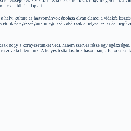
tási lehetőségeket. Ezek az intézkedések nemcsak hogy megerősítik a vi
 és stabilitás alapjait.
t a helyi kultúra és hagyományok ápolása olyan elemei a vidékfejleszt
ezetünk és egészségünk integritását, akárcsak a helyes testtartás megőrz
csak hogy a környezetünket védi, hanem szerves része egy egészséges, f
észévé kell tennünk. A helyes testtartásához hasonlóan, a fejlődés és f