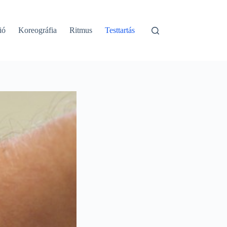
ió
Koreográfia
Ritmus
Testtartás