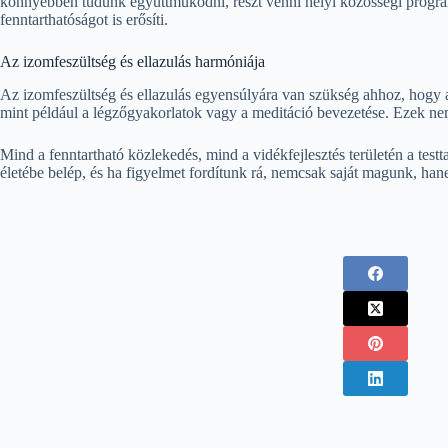
könnyebben tudunk együttműködni, részt venni helyi közösségi programo
fenntarthatóságot is erősíti.
Az izomfeszültség és ellazulás harmóniája
Az izomfeszültség és ellazulás egyensúlyára van szükség ahhoz, hogy a
mint például a légzőgyakorlatok vagy a meditáció bevezetése. Ezek nem
Mind a fenntartható közlekedés, mind a vidékfejlesztés területén a tes
életébe belép, és ha figyelmet fordítunk rá, nemcsak saját magunk, ha