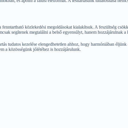
kban, és ápolni a falusi életformát. A testtartásunk tudatosítása nemc
 fenntartható közlekedési megoldásokat kialakítsuk. A feszültség csökk
csak segítenek megtalálni a belső egyensúlyt, hanem hozzájárulnak a kö
ttartás tudatos kezelése elengedhetetlen ahhoz, hogy harmóniában éljün
nem a közösségünk jólétéhez is hozzájárulunk.