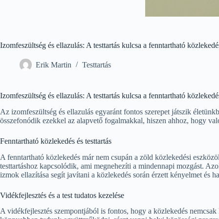
Izomfeszültség és ellazulás: A testtartás kulcsa a fenntartható közleked
Erik Martin
Testtartás
Izomfeszültség és ellazulás: A testtartás kulcsa a fenntartható közleked
Az izomfeszültség és ellazulás egyaránt fontos szerepet játszik életünk
összefonódik ezekkel az alapvető fogalmakkal, hiszen ahhoz, hogy valób
Fenntartható közlekedés és testtartás
A fenntartható közlekedés már nem csupán a zöld közlekedési eszközök h
testtartáshoz kapcsolódik, ami megnehezíti a mindennapi mozgást. Azok, 
izmok ellazítása segít javítani a közlekedés során érzett kényelmet és 
Vidékfejlesztés és a test tudatos kezelése
A vidékfejlesztés szempontjából is fontos, hogy a közlekedés nemcsak k