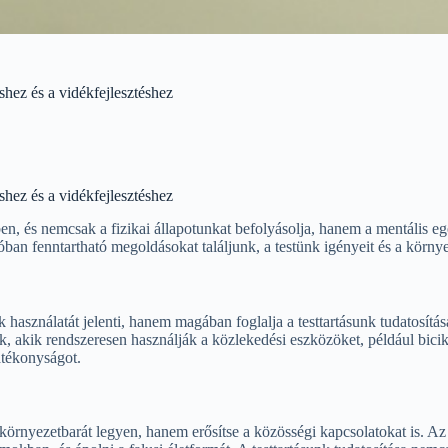
éshez és a vidékfejlesztéshez
éshez és a vidékfejlesztéshez
ben, és nemcsak a fizikai állapotunkat befolyásolja, hanem a mentális eg
an fenntartható megoldásokat találjunk, a testünk igényeit és a környe
asználatát jelenti, hanem magában foglalja a testtartásunk tudatosításá
akik rendszeresen használják a közlekedési eszközöket, például biciklit
hatékonyságot.
örnyezetbarát legyen, hanem erősítse a közösségi kapcsolatokat is. Az 