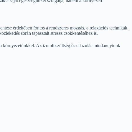
sak a saját egészségünket szolgálja, hanem a környezeti
entése érdekében fontos a rendszeres mozgás, a relaxációs technikák,
zlekedés során tapasztalt stressz csökkentéséhez is.
k a környezetünkkel. Az izomfeszültség és ellazulás mindannyiunk