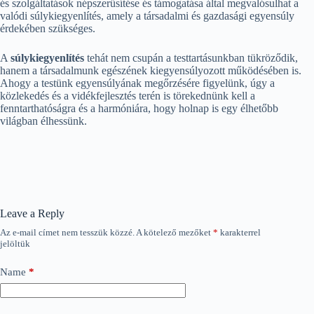
és szolgáltatások népszerűsítése és támogatása által megvalósulhat a
valódi súlykiegyenlítés, amely a társadalmi és gazdasági egyensúly
érdekében szükséges.
A
súlykiegyenlítés
tehát nem csupán a testtartásunkban tükröződik,
hanem a társadalmunk egészének kiegyensúlyozott működésében is.
Ahogy a testünk egyensúlyának megőrzésére figyelünk, úgy a
közlekedés és a vidékfejlesztés terén is törekednünk kell a
fenntarthatóságra és a harmóniára, hogy holnap is egy élhetőbb
világban élhessünk.
Leave a Reply
Az e-mail címet nem tesszük közzé.
A kötelező mezőket
*
karakterrel
jelöltük
Name
*