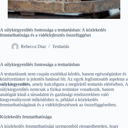
A súlykiegyenlítés fontossága a testtartásban: A közlekedés
fenntarthatósága és a vidékfejlesztés összefüggései
Rebecca Diaz
Testtartás
A súlykiegyenlítés fontossága a testtartásban
A testtartásunk nem csupán esztétikai kérdés, hanem egészségünkre és
közérzetünkre is jelentős hatással bír. Az egyik legfontosabb aspektus a
súlykiegyenlítés
, amely kulcsfigura a megfelelő testtartás elérésében. A
súlykiegyenlítés nemcsak a fizikai testünkre vonatkozik, hanem
analógiát kínál a társadalmi és gazdasági rendszerekben való
kiegyensúlyozott működéshez is, például a közlekedés
fenntarthatóságának és a vidékfejlesztésnek az összefüggéseiben.
Közlekedés fenntarthatósága
A közlekedés fenntarthatósági szempontból elengedhetetlen, hogy