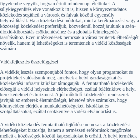
figyelembe vegyük, hogyan érinti mindennapi életünket. A
súlykiegyenlítés elve vonatkozik itt is, hiszen a környezettudatos
közlekedés segítheti a városok és falvak közötti egyensúly
helyreállítását. Ha a közlekedési módokat, mint a kerékpározást vagy a
közösségi közlekedést preferáljuk, közvetlenül hozzájárulunk a szén-
dioxid-kibocsátás csökkentéséhez és a globális felmelegedés
lassításához. Ezen intézkedések nemcsak a városi területek élhetőségét
növelik, hanem új lehetőségeket is teremtenek a vidéki közösségek
számára.
Vidékfejlesztés összefüggései
A vidékfejlesztés szempontjából fontos, hogy olyan programokat és
projekteket valósítsunk meg, amelyek a helyi gazdaságokat és
közlekedési infrastruktúrákat támogatják. A fenntartható közlekedés
elősegíti a vidéki helyszínek elérhetőségét, ezáltal felélénkítve a helyi
kereskedelmet és turizmust. A jól működő közlekedési rendszerek
javítják az emberek életminőségét, lehetővé téve számukra, hogy
könnyebben elérjék a munkalehetőségeket, iskolákat és
szolgáltatásokat, ezáltal csökkentve a vidéki elvándorlást is.
A vidéki közlekedés fenntartható fejlődése nemcsak a közlekedési
lehetőségeket biztosítja, hanem a természeti erőforrások megőrzése
mellett a közösségek közötti kapcsolatokat is erősíti. A helyi termékek