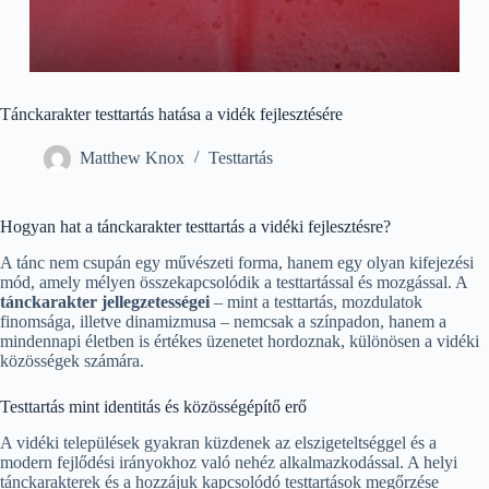
Tánckarakter testtartás hatása a vidék fejlesztésére
Matthew Knox
Testtartás
Hogyan hat a tánckarakter testtartás a vidéki fejlesztésre?
A tánc nem csupán egy művészeti forma, hanem egy olyan kifejezési
mód, amely mélyen összekapcsolódik a testtartással és mozgással. A
tánckarakter jellegzetességei
– mint a testtartás, mozdulatok
finomsága, illetve dinamizmusa – nemcsak a színpadon, hanem a
mindennapi életben is értékes üzenetet hordoznak, különösen a vidéki
közösségek számára.
Testtartás mint identitás és közösségépítő erő
A vidéki települések gyakran küzdenek az elszigeteltséggel és a
modern fejlődési irányokhoz való nehéz alkalmazkodással. A helyi
tánckarakterek és a hozzájuk kapcsolódó testtartások megőrzése