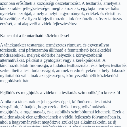
azonban erősítheti a közösségi összetartozást. A testtartás, amelyet a
tánckarakter jellegzetességei meghatároznak, egyfajta nem verbális
nyelvként szolgál, amely a helyi hagyományok, értékek és életstílus
közvetítője. Az ilyen kifejező mozdulatok ösztönzik az összetartozás
érzését, ami alapvető a vidék fejlesztéséhez.
Kapcsolat a fenntartható közlekedéssel
A tánckarakter testtartása természetes ritmusra és egyensúlyra
törekszik, ami párhuzamba állítható a fenntartható közlekedési
módszerekkel, melyek előtérbe helyezik a környezetbarát
alternatívákat, például a gyaloglást vagy a kerékpározást. A
táncmozdulatok finomsága, a tudatos testhasználat és a helyes testtartás
serkentheti a testi tudatosságot, aminek eredményeként a helyi lakosok
nyitottabbá válhatnak az egészséges, környezetkímélő közlekedési
megoldások iránt.
Fejlődés és megújulás a vidéken a testtartás szimbolikáján keresztül
Amikor a tánckarakter jellegzetességeit, különösen a testtartást
vizsgáljuk, láthatjuk, hogy ezek a fizikai megnyilvánulások a
megújulás, a rugalmasság és a stabilitás szimbólumai lehetnek. Ezek a
tulajdonságok elengedhetetlenek a vidéki fejlesztés folyamatában is,
ahol a hagyományokat megőrizve szükséges alkalmazkodni az új