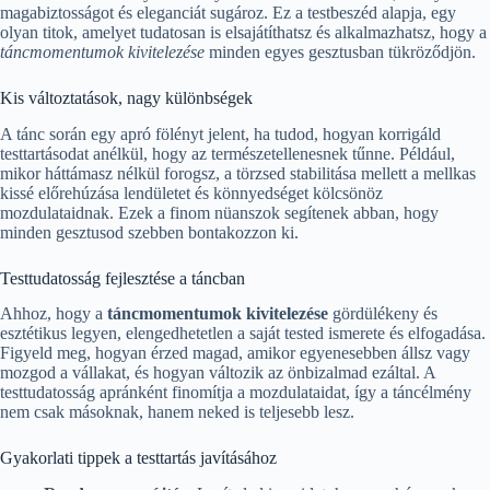
magabiztosságot és eleganciát sugároz. Ez a testbeszéd alapja, egy
olyan titok, amelyet tudatosan is elsajátíthatsz és alkalmazhatsz, hogy a
táncmomentumok kivitelezése
minden egyes gesztusban tükröződjön.
Kis változtatások, nagy különbségek
A tánc során egy apró fölényt jelent, ha tudod, hogyan korrigáld
testtartásodat anélkül, hogy az természetellenesnek tűnne. Például,
mikor háttámasz nélkül forogsz, a törzsed stabilitása mellett a mellkas
kissé előrehúzása lendületet és könnyedséget kölcsönöz
mozdulataidnak. Ezek a finom nüanszok segítenek abban, hogy
minden gesztusod szebben bontakozzon ki.
Testtudatosság fejlesztése a táncban
Ahhoz, hogy a
táncmomentumok kivitelezése
gördülékeny és
esztétikus legyen, elengedhetetlen a saját tested ismerete és elfogadása.
Figyeld meg, hogyan érzed magad, amikor egyenesebben állsz vagy
mozgod a vállakat, és hogyan változik az önbizalmad ezáltal. A
testtudatosság apránként finomítja a mozdulataidat, így a táncélmény
nem csak másoknak, hanem neked is teljesebb lesz.
Gyakorlati tippek a testtartás javításához