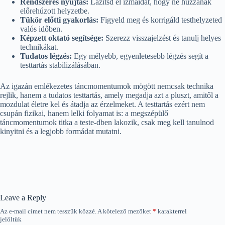
Rendszeres nyújtás:
Lazítsd el izmaidat, hogy ne húzzanak
előrehúzott helyzetbe.
Tükör előtti gyakorlás:
Figyeld meg és korrigáld testhelyzeted
valós időben.
Képzett oktató segítsége:
Szerezz visszajelzést és tanulj helyes
technikákat.
Tudatos légzés:
Egy mélyebb, egyenletesebb légzés segít a
testtartás stabilizálásában.
Az igazán emlékezetes táncmomentumok mögött nemcsak technika
rejlik, hanem a tudatos testtartás, amely megadja azt a pluszt, amitől a
mozdulat életre kel és átadja az érzelmeket. A testtartás ezért nem
csupán fizikai, hanem lelki folyamat is: a megszépülő
táncmomentumok titka a teste-dben lakozik, csak meg kell tanulnod
kinyitni és a legjobb formádat mutatni.
Leave a Reply
Az e-mail címet nem tesszük közzé.
A kötelező mezőket
*
karakterrel
jelöltük