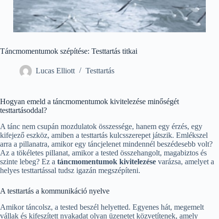
Táncmomentumok szépítése: Testtartás titkai
Lucas Elliott
Testtartás
Hogyan emeld a táncmomentumok kivitelezése minőségét
testtartásoddal?
A tánc nem csupán mozdulatok összessége, hanem egy érzés, egy
kifejező eszköz, amiben a testtartás kulcsszerepet játszik. Emlékszel
arra a pillanatra, amikor egy táncjelenet mindennél beszédesebb volt?
Az a tökéletes pillanat, amikor a tested összehangolt, magabiztos és
szinte lebeg? Ez a
táncmomentumok kivitelezése
varázsa, amelyet a
helyes testtartással tudsz igazán megszépíteni.
A testtartás a kommunikáció nyelve
Amikor táncolsz, a tested beszél helyetted. Egyenes hát, megemelt
vállak és kifeszített nyakadat olyan üzenetet közvetítenek, amely